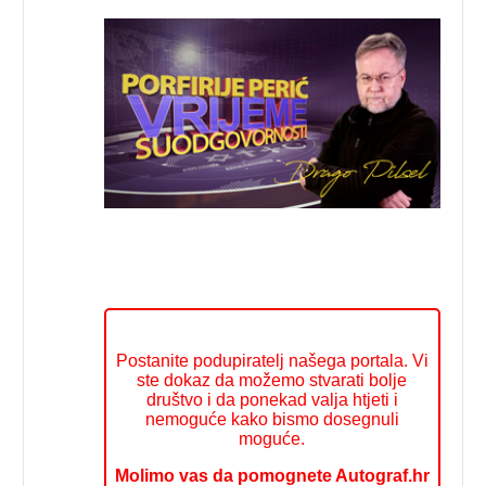
Postanite podupiratelj našega portala. Vi
ste dokaz da možemo stvarati bolje
društvo i da ponekad valja htjeti i
nemoguće kako bismo dosegnuli
moguće.
Molimo vas da pomognete Autograf.hr