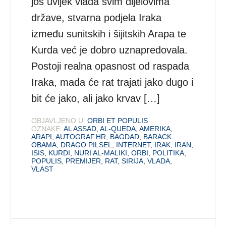
još uvijek vlada svim dijelovima
države, stvarna podjela Iraka
između sunitskih i šijitskih Arapa te
Kurda već je dobro uznapredovala.
Postoji realna opasnost od raspada
Iraka, mada će rat trajati jako dugo i
bit će jako, ali jako krvav […]
OBJAVLJENO U:
ORBI ET POPULIS
OZNAKE:
AL ASSAD
,
AL-QUEDA
,
AMERIKA
,
ARAPI
,
AUTOGRAF.HR
,
BAGDAD
,
BARACK
OBAMA
,
DRAGO PILSEL
,
INTERNET
,
IRAK
,
IRAN
,
ISIS
,
KURDI
,
NURI AL-MALIKI
,
ORBI
,
POLITIKA
,
POPULIS
,
PREMIJER
,
RAT
,
SIRIJA
,
VLADA
,
VLAST