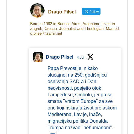
Drago Pilsel
Follow
Born in 1962 in Buenos Aires, Argentina. Lives in
Zagreb, Croatia. Journalist and Theologian. Married.
d.pilsel@zamir.net
Drago Pilsel
4 Jul
Papa Prevost je, nikako
slučajno, na 250. godišnjicu
osnivanja SAD-a i Dan
neovisnosti, posjetio otok
Lampedusu, simbolu, jer ga se
smatra "vratom Europe" za sve
one koji riskiraju život prelaskom
Mediterana. Lav je, inače,
migracijsku politiku Donalda
Trumpa nazvao "nehumanom".