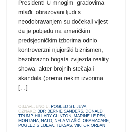
President! U mnogim gradovima
mlađi, obrazovani ljudi s
neodobravanjem su dočekali vijest
da je pobjedu na američkim
predsjedničkim izborima odnio
kontroverzni njujorški biznismen,
bezobrazno bogata zvijezda reality
showa, akter brojnih stečaja i
skandala (prema nekim izvorima
[…]
OBJAVLJENO U:
POGLED S LIJEVA
OZNAKE:
BDP
,
BERNIE SANDERS
,
DONALD
TRUMP
,
HILLARY CLINTON
,
MARINE LE PEN
,
MONTANA
,
NATO
,
NELA VLAŠIĆ
,
OBAMACARE
,
POGLED S LIJEVA
,
TEKSAS
,
VIKTOR ORBAN