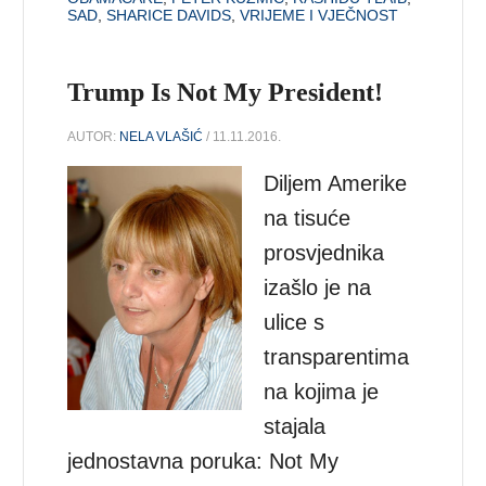
SAD
,
SHARICE DAVIDS
,
VRIJEME I VJEČNOST
Trump Is Not My President!
AUTOR:
NELA VLAŠIĆ
/ 11.11.2016.
Diljem Amerike
na tisuće
prosvjednika
izašlo je na
ulice s
transparentima
na kojima je
stajala
jednostavna poruka: Not My