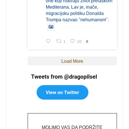
one koji riskiraju život prelaskom
Mediterana. Lav je, inače,
migracijsku politiku Donalda
Trumpa nazvao "nehumanom".
1
10
X
Load More
MOLIMO VAS DA PODRŽITE