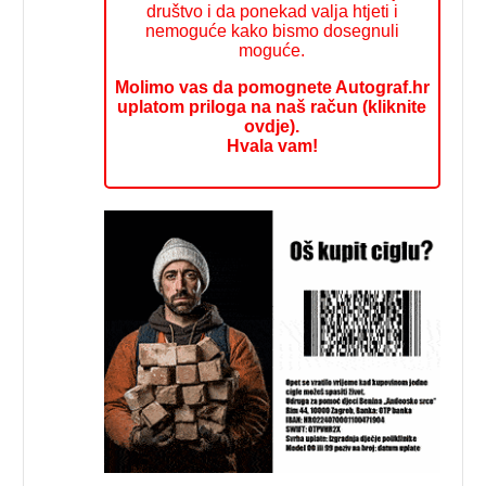
društvo i da ponekad valja htjeti i
nemoguće kako bismo dosegnuli
moguće.
Molimo vas da pomognete Autograf.hr
uplatom priloga na naš račun (kliknite
ovdje).
Hvala vam!