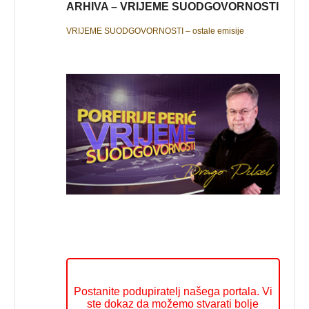
ARHIVA – VRIJEME SUODGOVORNOSTI
VRIJEME SUODGOVORNOSTI – ostale emisije
Postanite podupiratelj našega portala. Vi
ste dokaz da možemo stvarati bolje