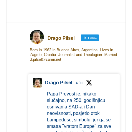
Drago Pilsel
Follow
Born in 1962 in Buenos Aires, Argentina. Lives in
Zagreb, Croatia. Journalist and Theologian. Married.
d.pilsel@zamir.net
Drago Pilsel
4 Jul
Papa Prevost je, nikako
slučajno, na 250. godišnjicu
osnivanja SAD-a i Dan
neovisnosti, posjetio otok
Lampedusu, simbolu, jer ga se
smatra "vratom Europe" za sve