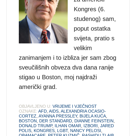
Kongres (6.
studenog) sam,
poput ostatka
svijeta, pratio s
velikim
zanimanjem i to izbliza jer sam zbog
sveučilišnih obveza dva dana ranije
stigao u Boston, moj najdraži
američki grad.
OBJAVLJENO U:
VRIJEME I VJEČNOST
OZNAKE:
AFD
,
AIDS
,
ALEXANDRIA OCASIO-
CORTEZ
,
AYANNA PRESSLEY
,
BIJELA KUĆA
,
BOSTON
,
DER STANDARD
,
DIANNE FEINSTEIN
,
DONALD TRUMP
,
ILHAN OMAR
,
IZBORI
,
JARED
POLIS
,
KONGRES
,
LGBT
,
NANCY PELOSI
,
OBAMACARE
,
PETER KUZMIČ
,
RASHIDU TLAIB
,