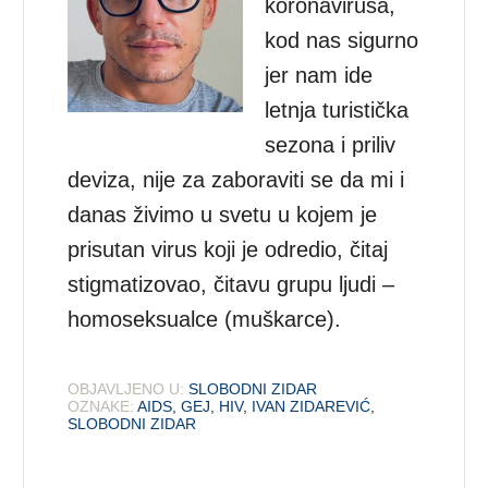
koronavirusa,
kod nas sigurno
jer nam ide
letnja turistička
sezona i priliv
deviza, nije za zaboraviti se da mi i
danas živimo u svetu u kojem je
prisutan virus koji je odredio, čitaj
stigmatizovao, čitavu grupu ljudi –
homoseksualce (muškarce).
OBJAVLJENO U:
SLOBODNI ZIDAR
OZNAKE:
AIDS
,
GEJ
,
HIV
,
IVAN ZIDAREVIĆ
,
SLOBODNI ZIDAR