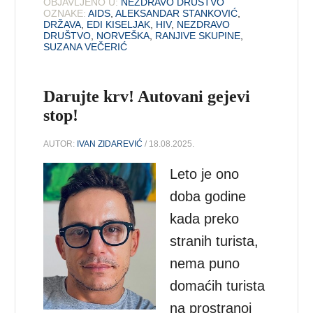
OBJAVLJENO U:
NEZDRAVO DRUŠTVO
OZNAKE:
AIDS
,
ALEKSANDAR STANKOVIĆ
,
DRŽAVA
,
EDI KISELJAK
,
HIV
,
NEZDRAVO
DRUŠTVO
,
NORVEŠKA
,
RANJIVE SKUPINE
,
SUZANA VEČERIĆ
Darujte krv! Autovani gejevi
stop!
AUTOR:
IVAN ZIDAREVIĆ
/ 18.08.2025.
Leto je ono
doba godine
kada preko
stranih turista,
nema puno
domaćih turista
na prostranoj