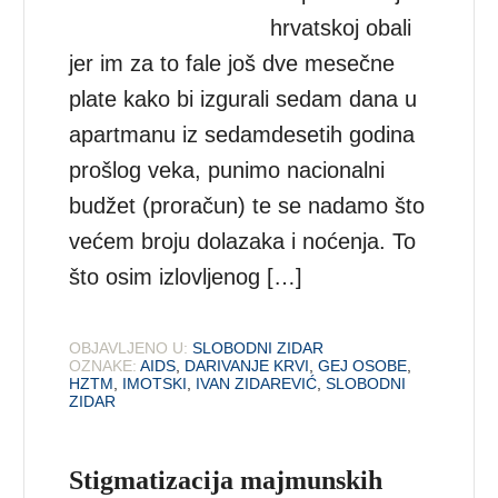
hrvatskoj obali
jer im za to fale još dve mesečne
plate kako bi izgurali sedam dana u
apartmanu iz sedamdesetih godina
prošlog veka, punimo nacionalni
budžet (proračun) te se nadamo što
većem broju dolazaka i noćenja. To
što osim izlovljenog […]
OBJAVLJENO U:
SLOBODNI ZIDAR
OZNAKE:
AIDS
,
DARIVANJE KRVI
,
GEJ OSOBE
,
HZTM
,
IMOTSKI
,
IVAN ZIDAREVIĆ
,
SLOBODNI
ZIDAR
Stigmatizacija majmunskih