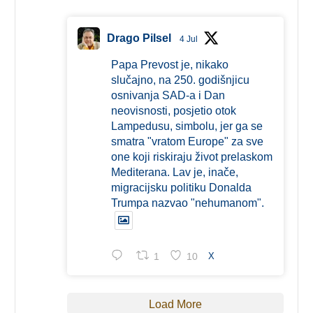
Drago Pilsel
4 Jul
Papa Prevost je, nikako
slučajno, na 250. godišnjicu
osnivanja SAD-a i Dan
neovisnosti, posjetio otok
Lampedusu, simbolu, jer ga se
smatra "vratom Europe" za sve
one koji riskiraju život prelaskom
Mediterana. Lav je, inače,
migracijsku politiku Donalda
Trumpa nazvao "nehumanom".
1
10
X
Load More