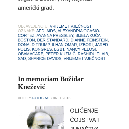
američki grad.
OBJAVLJENO U:
VRIJEME I VJEČNOST
OZNAKE:
AFD
,
AIDS
,
ALEXANDRIA OCASIO-
CORTEZ
,
AYANNA PRESSLEY
,
BIJELA KUĆA
,
BOSTON
,
DER STANDARD
,
DIANNE FEINSTEIN
,
DONALD TRUMP
,
ILHAN OMAR
,
IZBORI
,
JARED
POLIS
,
KONGRES
,
LGBT
,
NANCY PELOSI
,
OBAMACARE
,
PETER KUZMIČ
,
RASHIDU TLAIB
,
SAD
,
SHARICE DAVIDS
,
VRIJEME I VJEČNOST
In memoriam Božidar
Knežević
AUTOR:
AUTOGRAF
/ 06.11.2016.
OLIČENJE
ČOJSTVA I