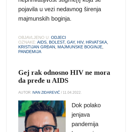
pojavila u vezi nedavnog širenja
majmunskih boginja.
OBJAVLJENO U:
ODJECI
OZNAKE:
AIDS
,
BOLEST
,
GAY
,
HIV
,
HRVATSKA
,
KRISTIJAN GRĐAN
,
MAJMUNSKE BOGINJE
,
PANDEMIJA
Gej rak odnosno HIV ne mora
da pređe u AIDS
AUTOR:
IVAN ZIDAREVIĆ
/ 11.04.2022.
Dok polako
jenjava
pandemija