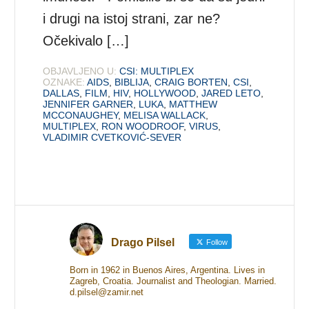
i drugi na istoj strani, zar ne?
Očekivalo […]
OBJAVLJENO U:
CSI: MULTIPLEX
OZNAKE:
AIDS
,
BIBLIJA
,
CRAIG BORTEN
,
CSI
,
DALLAS
,
FILM
,
HIV
,
HOLLYWOOD
,
JARED LETO
,
JENNIFER GARNER
,
LUKA
,
MATTHEW
MCCONAUGHEY
,
MELISA WALLACK
,
MULTIPLEX
,
RON WOODROOF
,
VIRUS
,
VLADIMIR CVETKOVIĆ-SEVER
Drago Pilsel
Follow
Born in 1962 in Buenos Aires, Argentina. Lives in
Zagreb, Croatia. Journalist and Theologian. Married.
d.pilsel@zamir.net