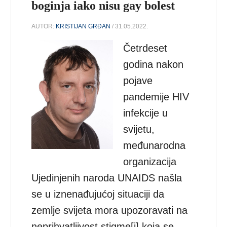
boginja iako nisu gay bolest
AUTOR:
KRISTIJAN GRĐAN
/ 31.05.2022.
Četrdeset
godina nakon
pojave
pandemije HIV
infekcije u
svijetu,
međunarodna
organizacija
Ujedinjenih naroda UNAIDS našla
se u iznenađujućoj situaciji da
zemlje svijeta mora upozoravati na
neprihvatljivost stigme[i] koja se