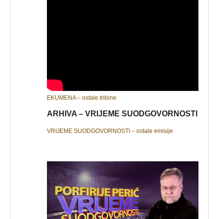
EKUMENA – ostale tribine
ARHIVA – VRIJEME SUODGOVORNOSTI
VRIJEME SUODGOVORNOSTI – ostale emisije