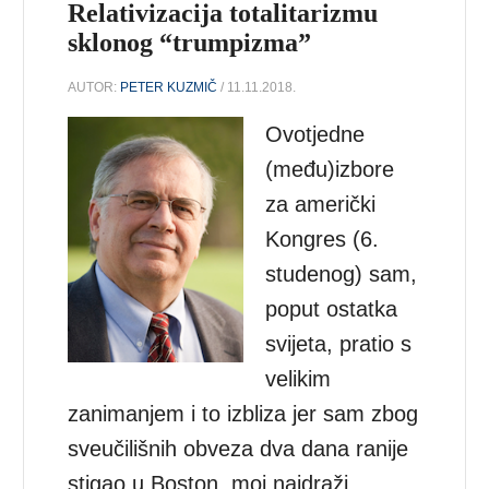
Relativizacija totalitarizmu
sklonog “trumpizma”
AUTOR:
PETER KUZMIČ
/ 11.11.2018.
Ovotjedne
(među)izbore
za američki
Kongres (6.
studenog) sam,
poput ostatka
svijeta, pratio s
velikim
zanimanjem i to izbliza jer sam zbog
sveučilišnih obveza dva dana ranije
stigao u Boston, moj najdraži