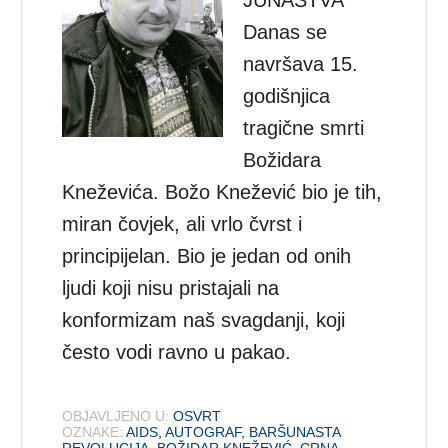
JUNAŠTVA
Danas se
navršava 15.
godišnjica
tragične smrti
Božidara
Kneževića. Božo Knežević bio je tih,
miran čovjek, ali vrlo čvrst i
principijelan. Bio je jedan od onih
ljudi koji nisu pristajali na
konformizam naš svagdanji, koji
često vodi ravno u pakao.
OBJAVLJENO U:
OSVRT
OZNAKE:
AIDS
,
AUTOGRAF
,
BARŠUNASTA