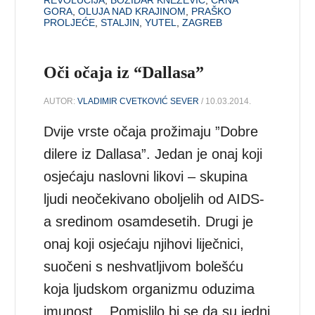
REVOLUCIJA
,
BOŽIDAR KNEŽEVIĆ
,
CRNA
GORA
,
OLUJA NAD KRAJINOM
,
PRAŠKO
PROLJEĆE
,
STALJIN
,
YUTEL
,
ZAGREB
Oči očaja iz “Dallasa”
AUTOR:
VLADIMIR CVETKOVIĆ SEVER
/ 10.03.2014.
Dvije vrste očaja prožimaju ”Dobre
dilere iz Dallasa”. Jedan je onaj koji
osjećaju naslovni likovi – skupina
ljudi neočekivano oboljelih od AIDS-
a sredinom osamdesetih. Drugi je
onaj koji osjećaju njihovi liječnici,
suočeni s neshvatljivom bolešću
koja ljudskom organizmu oduzima
imunost. Pomislilo bi se da su jedni