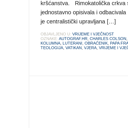
kršćanstva. Rimokatolička crkva
jednostavno opisivala i odbacivala
je centralistički upravljana […]
OBJAVLJENO U:
VRIJEME I VJEČNOST
OZNAKE:
AUTOGRAF.HR
,
CHARLES COLSON
KOLUMNA
,
LUTERANI
,
OBRAĆENIK
,
PAPA FR
TEOLOGIJA
,
VATIKAN
,
VJERA
,
VRIJEME I VJ