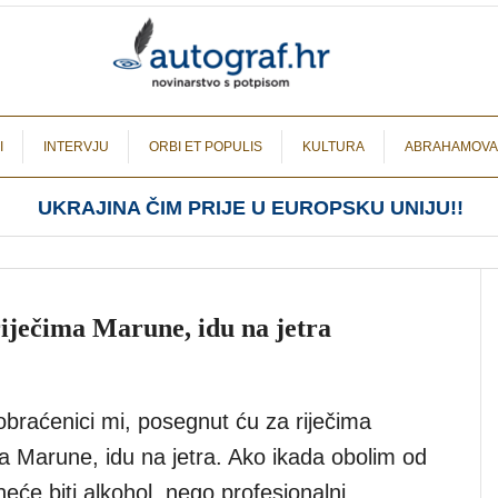
I
INTERVJU
ORBI ET POPULIS
KULTURA
ABRAHAMOVA
UKRAJINA ČIM PRIJE U EUROPSKU UNIJU!!
riječima Marune, idu na jetra
obraćenici mi, posegnut ću za riječima
sa Marune, idu na jetra. Ako ikada obolim od
neće biti alkohol, nego profesionalni