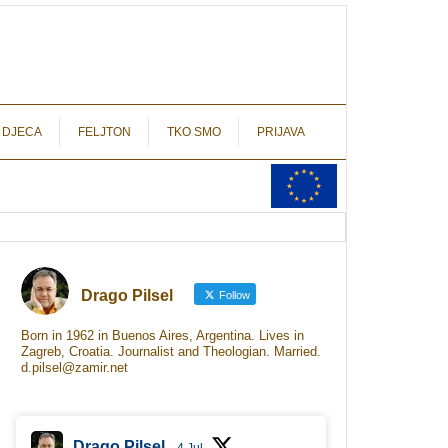
autograf.hr
novinarstvo s potpisom
 DJECA
FELJTON
TKO SMO
PRIJAVA
Drago Pilsel
Follow
Born in 1962 in Buenos Aires, Argentina. Lives in
Zagreb, Croatia. Journalist and Theologian. Married.
d.pilsel@zamir.net
Drago Pilsel