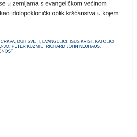
 se u zemljama s evangeličkom većinom
 kao idolopoklonički oblik kršćanstva u kojem
,
CRKVA
,
DUH SVETI
,
EVANGELICI
,
ISUS KRIST
,
KATOLICI
,
ANJO
,
PETER KUZMIČ
,
RICHARD JOHN NEUHAUS
,
EČNOST