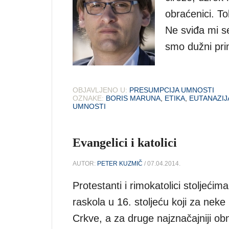
obraćenici. To
Ne sviđa mi s
smo dužni primi
OBJAVLJENO U:
PRESUMPCIJA UMNOSTI
OZNAKE:
BORIS MARUNA
,
ETIKA
,
EUTANAZIJ
UMNOSTI
Evangelici i katolici
AUTOR:
PETER KUZMIČ
/ 07.04.2014.
Protestanti i rimokatolici stoljećim
raskola u 16. stoljeću koji za neke
Crkve, a za druge najznačajniji ob