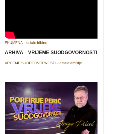
EKUMENA – ostale tribine
ARHIVA – VRIJEME SUODGOVORNOSTI
VRIJEME SUODGOVORNOSTI – ostale emisije