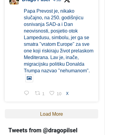
4 Jul
Papa Prevost je, nikako
slučajno, na 250. godišnjicu
osnivanja SAD-a i Dan
neovisnosti, posjetio otok
Lampedusu, simbolu, jer ga se
smatra "vratom Europe" za sve
one koji riskiraju život prelaskom
Mediterana. Lav je, inače,
migracijsku politiku Donalda
Trumpa nazvao "nehumanom".
1
10
X
Load More