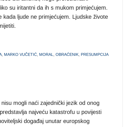
liko su iritantni da ih s mukom primjećujem.
e kada ljude ne primjećujem. Ljudske živote
jetiti.
A
,
MARKO VUČETIĆ
,
MORAL
,
OBRAĆENIK
,
PRESUMPCIJA
a nisu mogli naći zajednički jezik od onog
 predstavlja najveću katastrofu u povijesti
noviteljski događaj unutar europskog