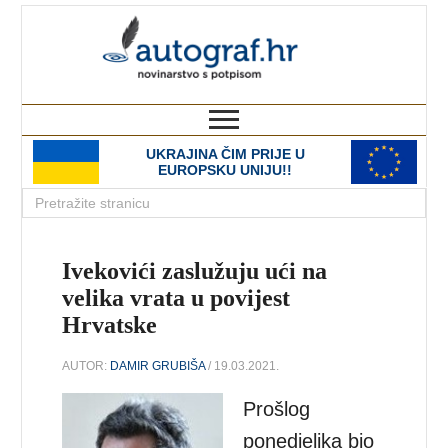
autograf.hr
novinarstvo s potpisom
UKRAJINA ČIM PRIJE U
EUROPSKU UNIJU!!
Ivekovići zaslužuju ući na
velika vrata u povijest
Hrvatske
AUTOR:
DAMIR GRUBIŠA
/ 19.03.2021.
Prošlog
ponedjeljka bio