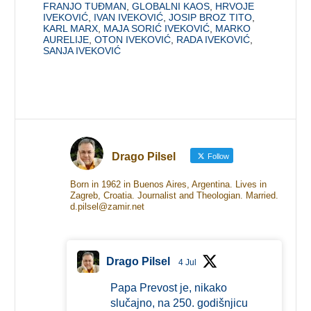
FRANJO TUĐMAN
,
GLOBALNI KAOS
,
HRVOJE
IVEKOVIĆ
,
IVAN IVEKOVIĆ
,
JOSIP BROZ TITO
,
KARL MARX
,
MAJA SORIĆ IVEKOVIĆ
,
MARKO
AURELIJE
,
OTON IVEKOVIĆ
,
RADA IVEKOVIĆ
,
SANJA IVEKOVIĆ
Drago Pilsel
Follow
Born in 1962 in Buenos Aires, Argentina. Lives in
Zagreb, Croatia. Journalist and Theologian. Married.
d.pilsel@zamir.net
Drago Pilsel
4 Jul
Papa Prevost je, nikako
slučajno, na 250. godišnjicu