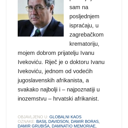
sam na
posljednjem
ispraćaju, u
zagrebačkom
krematoriju,
mojem dobrom prijatelju Ivanu
Ivekoviću. Riječ je o doktoru Ivanu
Ivekoviću, jednom od vodećih
jugoslavenskih afrikanista, a
svakako najbolji i – najpoznatiji u
inozemstvu – hrvatski afrikanist.
OBJAVLJENO U:
GLOBALNI KAOS
OZNAKE:
BASIL DAVIDSON
,
DAMIR BORAS
,
DAMIR GRUBIŠA
,
DAMNATIO MEMORIAE
,