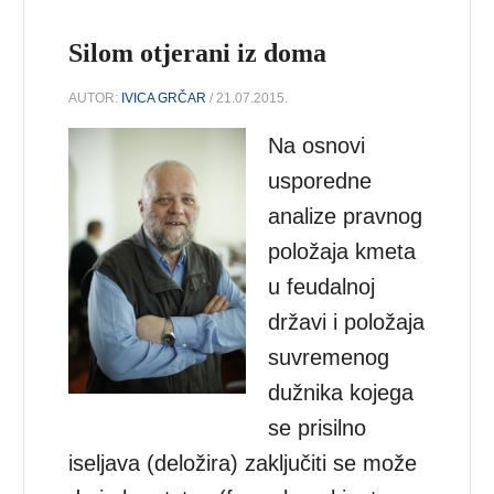
Silom otjerani iz doma
AUTOR:
IVICA GRČAR
/ 21.07.2015.
Na osnovi
usporedne
analize pravnog
položaja kmeta
u feudalnoj
državi i položaja
suvremenog
dužnika kojega
se prisilno
iseljava (deložira) zaključiti se može