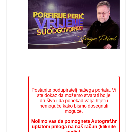
Postanite podupiratelj našega portala. Vi
ste dokaz da možemo stvarati bolje
društvo i da ponekad valja htjeti i
nemoguće kako bismo dosegnuli
moguće.
Molimo vas da pomognete Autograf.hr
uplatom priloga na naš račun (kliknite
ovdje).