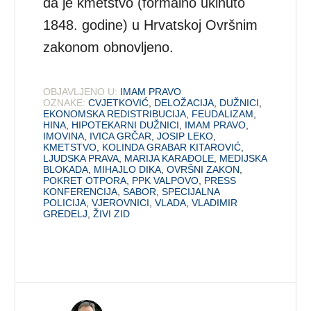
da je kmetstvo (formalno ukinuto
1848. godine) u Hrvatskoj Ovršnim
zakonom obnovljeno.
OBJAVLJENO U:
IMAM PRAVO
OZNAKE:
CVJETKOVIĆ
,
DELOŽACIJA
,
DUŽNICI
,
EKONOMSKA REDISTRIBUCIJA
,
FEUDALIZAM
,
HINA
,
HIPOTEKARNI DUŽNICI
,
IMAM PRAVO
,
IMOVINA
,
IVICA GRČAR
,
JOSIP LEKO
,
KMETSTVO
,
KOLINDA GRABAR KITAROVIĆ
,
LJUDSKA PRAVA
,
MARIJA KARAĐOLE
,
MEDIJSKA
BLOKADA
,
MIHAJLO DIKA
,
OVRŠNI ZAKON
,
POKRET OTPORA
,
PPK VALPOVO
,
PRESS
KONFERENCIJA
,
SABOR
,
SPECIJALNA
POLICIJA
,
VJEROVNICI
,
VLADA
,
VLADIMIR
GREDELJ
,
ŽIVI ZID