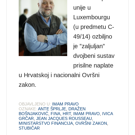
unije u
Luxembourgu
(u predmetu C-
49/14) ozbiljno
je ”zaljuljan”
dvojbeni sustav
prisilne naplate
u Hrvatskoj i nacionalni Ovršni
zakon.
OBJAVLJENO U:
IMAM PRAVO
OZNAKE:
ANTE ŠPRLJE
,
DRAŽEN
BOŠNJAKOVIĆ
,
FINA
,
HRT
,
IMAM PRAVO
,
IVICA
GRČAR
,
JEAN JACQUES ROUSSEAU
,
MINISTARSTVO FINANCIJA
,
OVRŠNI ZAKON
,
STUBIČAR