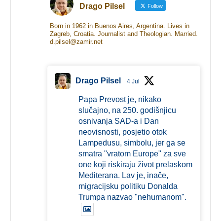
Drago Pilsel
Follow
Born in 1962 in Buenos Aires, Argentina. Lives in
Zagreb, Croatia. Journalist and Theologian. Married.
d.pilsel@zamir.net
Drago Pilsel
4 Jul
Papa Prevost je, nikako
slučajno, na 250. godišnjicu
osnivanja SAD-a i Dan
neovisnosti, posjetio otok
Lampedusu, simbolu, jer ga se
smatra "vratom Europe" za sve
one koji riskiraju život prelaskom
Mediterana. Lav je, inače,
migracijsku politiku Donalda
Trumpa nazvao "nehumanom".