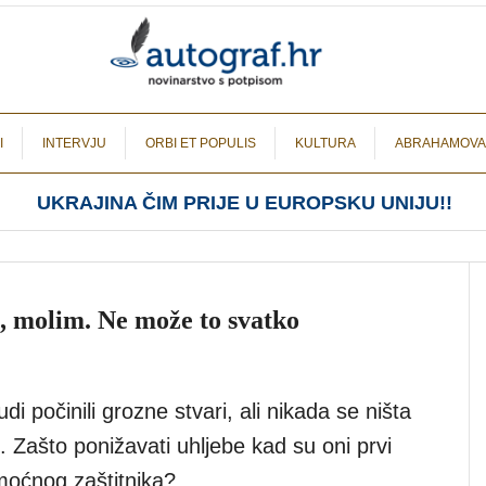
I
INTERVJU
ORBI ET POPULIS
KULTURA
ABRAHAMOVA
UKRAJINA ČIM PRIJE U EUROPSKU UNIJU!!
a, molim. Ne može to svatko
judi počinili grozne stvari, ali nikada se ništa
. Zašto ponižavati uhljebe kad su oni prvi
 moćnog zaštitnika?