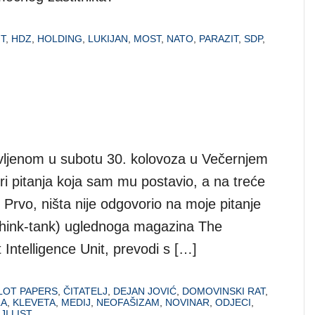
T
,
HDZ
,
HOLDING
,
LUKIJAN
,
MOST
,
NATO
,
PARAZIT
,
SDP
,
avljenom u subotu 30. kolovoza u Večernjem
 tri pitanja koja sam mu postavio, a na treće
rvo, ništa nije odgovorio na moje pitanje
 (think-tank) uglednoga magazina The
Intelligence Unit, prevodi s […]
LOT PAPERS
,
ČITATELJ
,
DEJAN JOVIĆ
,
DOMOVINSKI RAT
,
LA
,
KLEVETA
,
MEDIJ
,
NEOFAŠIZAM
,
NOVINAR
,
ODJECI
,
I LIST