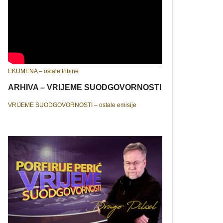
EKUMENA – ostale tribine
ARHIVA – VRIJEME SUODGOVORNOSTI
VRIJEME SUODGOVORNOSTI – ostale emisije