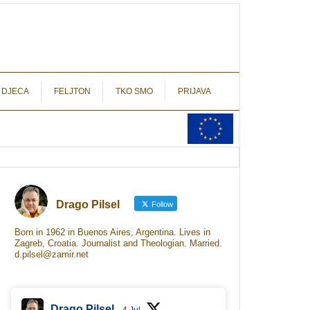
autograf.hr
novinarstvo s potpisom
 DJECA
FELJTON
TKO SMO
PRIJAVA
Drago Pilsel
Follow
Born in 1962 in Buenos Aires, Argentina. Lives in
Zagreb, Croatia. Journalist and Theologian. Married.
d.pilsel@zamir.net
Drago Pilsel