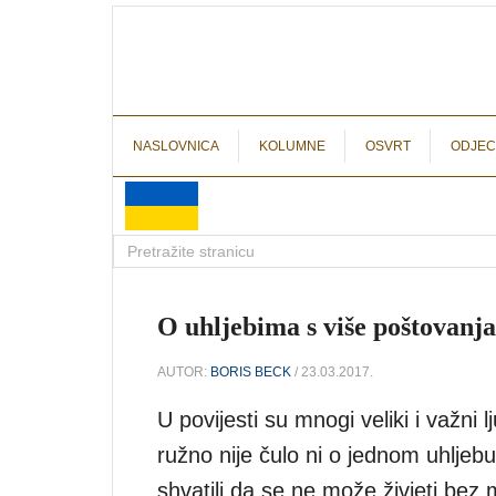
NASLOVNICA
KOLUMNE
OSVRT
ODJEC
O uhljebima s više poštovanj
AUTOR:
BORIS BECK
/ 23.03.2017.
U povijesti su mnogi veliki i važni l
ružno nije čulo ni o jednom uhljebu
shvatili da se ne može živjeti bez