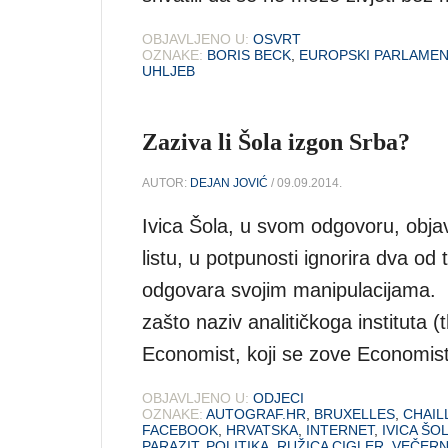
OBJAVLJENO U:
OSVRT
OZNAKE:
BORIS BECK
,
EUROPSKI PARLAMEN
UHLJEB
Zaziva li Šola izgon Srba?
AUTOR:
DEJAN JOVIĆ
/ 09.09.2014.
Ivica Šola, u svom odgovoru, obj
listu, u potpunosti ignorira dva od
odgovara svojim manipulacijama. P
zašto naziv analitičkoga instituta
Economist, koji se zove Economist 
OBJAVLJENO U:
ODJECI
OZNAKE:
AUTOGRAF.HR
,
BRUXELLES
,
CHAIL
FACEBOOK
,
HRVATSKA
,
INTERNET
,
IVICA ŠO
PARAZIT
,
POLITIKA
,
RUŽICA CIGLER
,
VEČERNJ