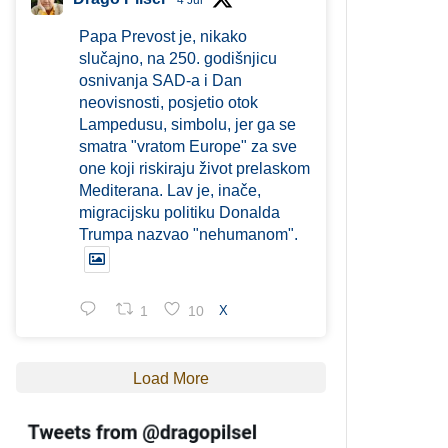
4 Jul
Papa Prevost je, nikako
slučajno, na 250. godišnjicu
osnivanja SAD-a i Dan
neovisnosti, posjetio otok
Lampedusu, simbolu, jer ga se
smatra "vratom Europe" za sve
one koji riskiraju život prelaskom
Mediterana. Lav je, inače,
migracijsku politiku Donalda
Trumpa nazvao "nehumanom".
1
10
X
Load More