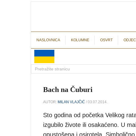
NASLOVNICA
KOLUMNE
OSVRT
ODJEC
Bach na Čuburi
AUTOR:
MILAN VLAJČIĆ
/ 03.07.2014.
Sto godina od početka Velikog rata
izgubilo živote ili osakaćeno. U ma
opustošena i osirotela. Simboličn