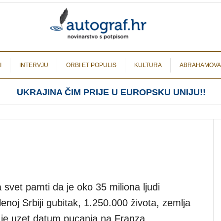
I
INTERVJU
ORBI ET POPULIS
KULTURA
ABRAHAMOVA
UKRAJINA ČIM PRIJE U EUROPSKU UNIJU!!
 svet pamti da je oko 35 miliona ljudi
lenoj Srbiji gubitak, 1.250.000 života, zemlja
o je uzet datum pucanja na Franza