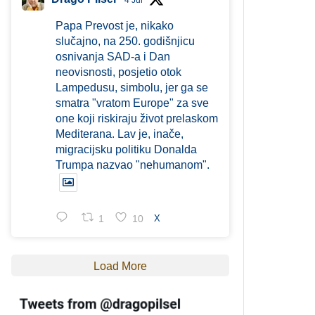
4 Jul
Papa Prevost je, nikako
slučajno, na 250. godišnjicu
osnivanja SAD-a i Dan
neovisnosti, posjetio otok
Lampedusu, simbolu, jer ga se
smatra "vratom Europe" za sve
one koji riskiraju život prelaskom
Mediterana. Lav je, inače,
migracijsku politiku Donalda
Trumpa nazvao "nehumanom".
1
10
X
Load More