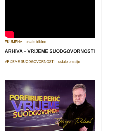
EKUMENA – ostale tribine
ARHIVA – VRIJEME SUODGOVORNOSTI
VRIJEME SUODGOVORNOSTI – ostale emisije