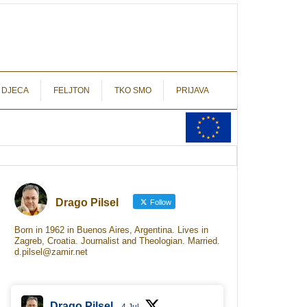
autograf.hr
novinarstvo s potpisom
 DJECA
FELJTON
TKO SMO
PRIJAVA
Drago Pilsel
Follow
Born in 1962 in Buenos Aires, Argentina. Lives in
Zagreb, Croatia. Journalist and Theologian. Married.
d.pilsel@zamir.net
Drago Pilsel