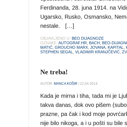
Ferdinanda, 28. juna 1914. na Vido
Ugarsko, Rusko, Osmansko, Nemačk
nestale. […]
OBJAVLJENO U:
BEO DIJAGNOZE
OZNAKE:
AUTOGRAF.HR
,
BACH
,
BEO-DIJAGN
MATIĆ
,
GROUCHO MARX
,
JOVANA
,
KAPITAL
,
STEPHEN SEGAL
,
VLADIMIR KRANJČEVIĆ
,
Z
Ne treba!
AUTOR:
MANCA KOŠIR
/ 22.04.2014.
Kada je mirna i tiha, tada mi je Lju
takva danas, dok ovo pišem (subota
prazne, pa čak i kod moje povrćark
nije bilo nikoga, a i u pošti su bil