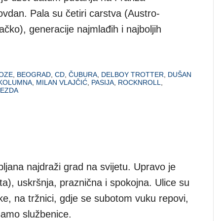
vdan. Pala su četiri carstva (Austro-
o), generacije najmlađih i najboljih
OZE
,
BEOGRAD
,
CD
,
ČUBURA
,
DELBOY TROTTER
,
DUŠAN
KOLUMNA
,
MILAN VLAJČIĆ
,
PASIJA
,
ROCKNROLL
,
VEZDA
bljana najdraži grad na svijetu. Upravo je
), uskršnja, praznična i spokojna. Ulice su
e, na tržnici, gdje se subotom vuku repovi,
e samo službenice.