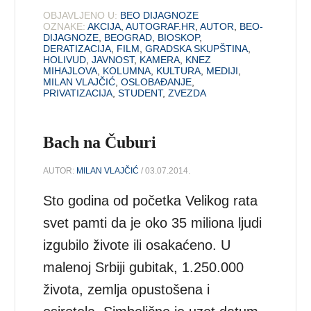
OBJAVLJENO U:
BEO DIJAGNOZE
OZNAKE:
AKCIJA
,
AUTOGRAF.HR
,
AUTOR
,
BEO-
DIJAGNOZE
,
BEOGRAD
,
BIOSKOP
,
DERATIZACIJA
,
FILM
,
GRADSKA SKUPŠTINA
,
HOLIVUD
,
JAVNOST
,
KAMERA
,
KNEZ
MIHAJLOVA
,
KOLUMNA
,
KULTURA
,
MEDIJI
,
MILAN VLAJČIĆ
,
OSLOBAĐANJE
,
PRIVATIZACIJA
,
STUDENT
,
ZVEZDA
Bach na Čuburi
AUTOR:
MILAN VLAJČIĆ
/ 03.07.2014.
Sto godina od početka Velikog rata
svet pamti da je oko 35 miliona ljudi
izgubilo živote ili osakaćeno. U
malenoj Srbiji gubitak, 1.250.000
života, zemlja opustošena i