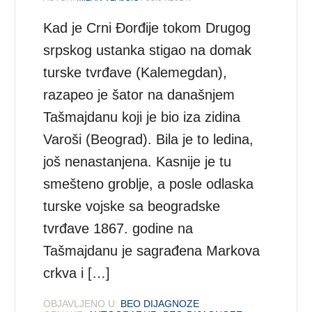
Kad je Crni Đorđije tokom Drugog
srpskog ustanka stigao na domak
turske tvrđave (Kalemegdan),
razapeo je šator na današnjem
Tašmajdanu koji je bio iza zidina
Varoši (Beograd). Bila je to ledina,
još nenastanjena. Kasnije je tu
smešteno groblje, a posle odlaska
turske vojske sa beogradske
tvrđave 1867. godine na
Tašmajdanu je sagrađena Markova
crkva i […]
OBJAVLJENO U:
BEO DIJAGNOZE