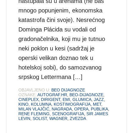
nastupala su u arenama (ne baš
mnogo popunjenim, ekonomska
katastrofa čini svoje). Nesrećnog
Dominga Plácida su vodali od
gradonačelnika, koji mu je tutnuo
neki poklon u kesi (sadržaj je
operski velikan doznao tek u
hotelskoj sobi), do samozvanog
srpskog Lettermana […]
OBJAVLJENO U:
BEO DIJAGNOZE
OZNAKE:
AUTOGRAF.HR
,
BEO-DIJAGNOZE
,
CINEPLEX
,
DIRIGENT
,
EMI
,
GLUMICA
,
JAZZ
,
KINO
,
KOLUMNA
,
KOSTIMOGRAFIJA
,
MET
,
MILAN VLAJČIĆ
,
NAGRADA
,
OPERA
,
PUBLIKA
,
RENE FLEMING
,
SCENOGRAFIJA
,
SIR JAMES
LEVIN
,
SOLIST
,
WAGNER
,
ZVEZDA