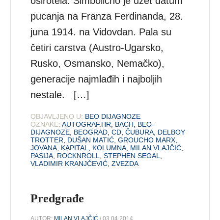
osirotela. Simbolično je uzet datum
pucanja na Franza Ferdinanda, 28.
juna 1914. na Vidovdan. Pala su
četiri carstva (Austro-Ugarsko,
Rusko, Osmansko, Nemačko),
generacije najmlađih i najboljih
nestale. […]
OBJAVLJENO U:
BEO DIJAGNOZE
OZNAKE:
AUTOGRAF.HR
,
BACH
,
BEO-
DIJAGNOZE
,
BEOGRAD
,
CD
,
ČUBURA
,
DELBOY
TROTTER
,
DUŠAN MATIĆ
,
GROUCHO MARX
,
JOVANA
,
KAPITAL
,
KOLUMNA
,
MILAN VLAJČIĆ
,
PASIJA
,
ROCKNROLL
,
STEPHEN SEGAL
,
VLADIMIR KRANJČEVIĆ
,
ZVEZDA
Predgrađe
AUTOR:
MILAN VLAJČIĆ
/ 03.04.2014.