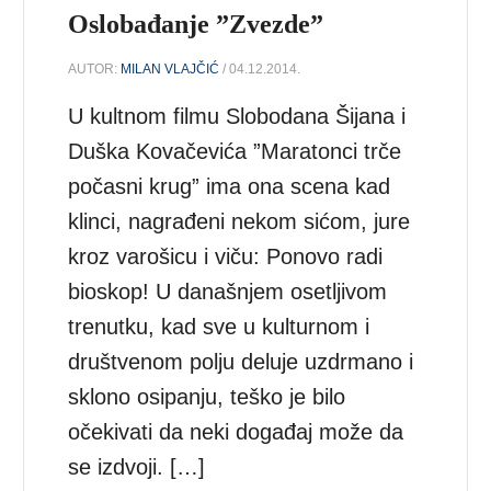
Oslobađanje ”Zvezde”
AUTOR:
MILAN VLAJČIĆ
/ 04.12.2014.
U kultnom filmu Slobodana Šijana i
Duška Kovačevića ”Maratonci trče
počasni krug” ima ona scena kad
klinci, nagrađeni nekom sićom, jure
kroz varošicu i viču: Ponovo radi
bioskop! U današnjem osetljivom
trenutku, kad sve u kulturnom i
društvenom polju deluje uzdrmano i
sklono osipanju, teško je bilo
očekivati da neki događaj može da
se izdvoji. […]