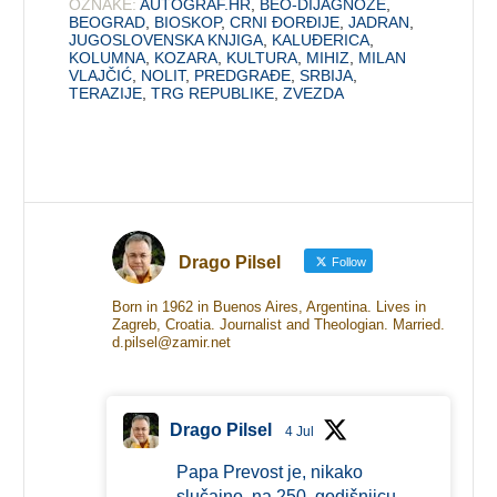
OZNAKE:
AUTOGRAF.HR
,
BEO-DIJAGNOZE
,
BEOGRAD
,
BIOSKOP
,
CRNI ĐORĐIJE
,
JADRAN
,
JUGOSLOVENSKA KNJIGA
,
KALUĐERICA
,
KOLUMNA
,
KOZARA
,
KULTURA
,
MIHIZ
,
MILAN
VLAJČIĆ
,
NOLIT
,
PREDGRAĐE
,
SRBIJA
,
TERAZIJE
,
TRG REPUBLIKE
,
ZVEZDA
Drago Pilsel
Follow
Born in 1962 in Buenos Aires, Argentina. Lives in
Zagreb, Croatia. Journalist and Theologian. Married.
d.pilsel@zamir.net
Drago Pilsel
4 Jul
Papa Prevost je, nikako
slučajno, na 250. godišnjicu