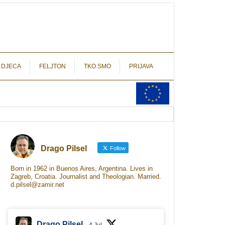
autograf.hr
novinarstvo s potpisom
 DJECA
FELJTON
TKO SMO
PRIJAVA
Drago Pilsel
Follow
Born in 1962 in Buenos Aires, Argentina. Lives in
Zagreb, Croatia. Journalist and Theologian. Married.
d.pilsel@zamir.net
Drago Pilsel