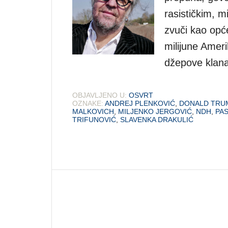
rasističkim, m
zvuči kao opć
milijune Ameri
džepove klana
OBJAVLJENO U:
OSVRT
OZNAKE:
ANDREJ PLENKOVIĆ
,
DONALD TRU
MALKOVICH
,
MILJENKO JERGOVIĆ
,
NDH
,
PA
TRIFUNOVIĆ
,
SLAVENKA DRAKULIĆ