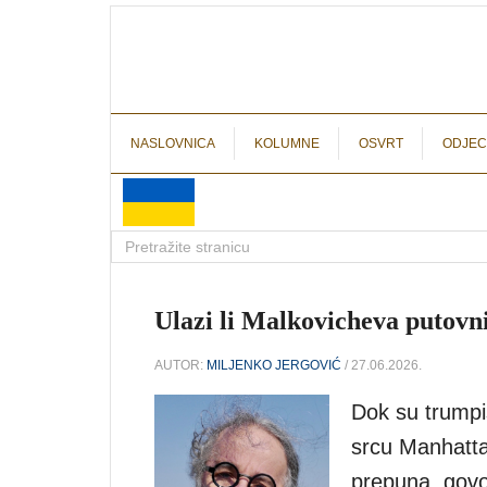
NASLOVNICA
KOLUMNE
OSVRT
ODJEC
Ulazi li Malkovicheva putovn
AUTOR:
MILJENKO JERGOVIĆ
/ 27.06.2026.
Dok su trumpis
srcu Manhatta
prepuna, govo