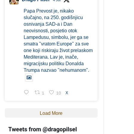
4 Jul
Papa Prevost je, nikako
slučajno, na 250. godišnjicu
osnivanja SAD-a i Dan
neovisnosti, posjetio otok
Lampedusu, simbolu, jer ga se
smatra "vratom Europe" za sve
one koji riskiraju život prelaskom
Mediterana. Lav je, inače,
migracijsku politiku Donalda
Trumpa nazvao "nehumanom".
1
10
X
Load More