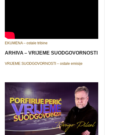
EKUMENA – ostale tribine
ARHIVA – VRIJEME SUODGOVORNOSTI
VRIJEME SUODGOVORNOSTI – ostale emisije