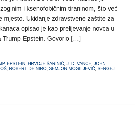
izoginim i ksenofobičnim tiraninom, što već
e mjesto. Ukidanje zdravstvene zaštite za
kanaca opisao je kao prelijevanje novca u
 Trump-Epstein. Govorio […]
MP
,
EPSTEIN
,
HRVOJE ŠARINIĆ
,
J. D. VANCE
,
JOHN
SOŠ
,
ROBERT DE NIRO
,
SEMJON MOGILJEVIČ
,
SERGEJ