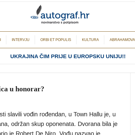
I
INTERVJU
ORBI ET POPULIS
KULTURA
ABRAHAMOVA
UKRAJINA ČIM PRIJE U EUROPSKU UNIJU!!
ica u honorar?
ti slavili vođin rođendan, u Town Hallu je, u
na, održan skup oponenata. Dvorana bila je
rio je Robert De Niro. Vođu nazvao je