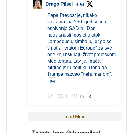
Drago Pilsel
4 Jul
Papa Prevost je, nikako
slučajno, na 250. godišnjicu
osnivanja SAD-a i Dan
neovisnosti, posjetio otok
Lampedusu, simbolu, jer ga se
smatra "vratom Europe" za sve
one koji riskiraju život prelaskom
Mediterana. Lav je, inače,
migracijsku politiku Donalda
Trumpa nazvao "nehumanom".
1
10
X
Load More