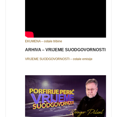
EKUMENA – ostale tribine
ARHIVA – VRIJEME SUODGOVORNOSTI
VRIJEME SUODGOVORNOSTI – ostale emisije