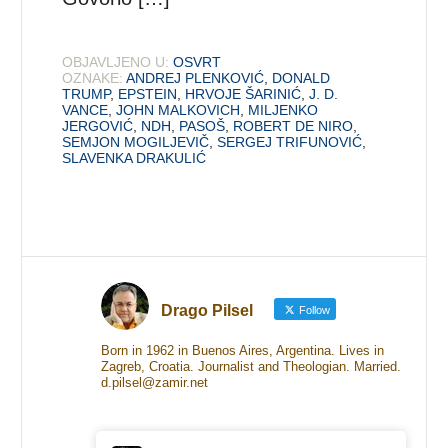
OBJAVLJENO U:
OSVRT
OZNAKE:
ANDREJ PLENKOVIĆ
,
DONALD
TRUMP
,
EPSTEIN
,
HRVOJE ŠARINIĆ
,
J. D.
VANCE
,
JOHN MALKOVICH
,
MILJENKO
JERGOVIĆ
,
NDH
,
PASOŠ
,
ROBERT DE NIRO
,
SEMJON MOGILJEVIČ
,
SERGEJ TRIFUNOVIĆ
,
SLAVENKA DRAKULIĆ
Drago Pilsel
Follow
Born in 1962 in Buenos Aires, Argentina. Lives in
Zagreb, Croatia. Journalist and Theologian. Married.
d.pilsel@zamir.net