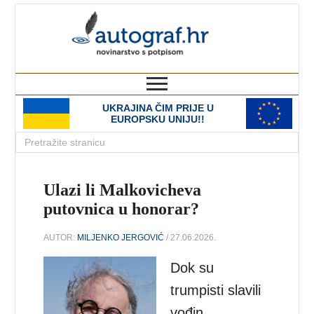
autograf.hr
novinarstvo s potpisom
UKRAJINA ČIM PRIJE U
EUROPSKU UNIJU!!
Ulazi li Malkovicheva
putovnica u honorar?
AUTOR:
MILJENKO JERGOVIĆ
/ 27.06.2026.
Dok su
trumpisti slavili
vođin