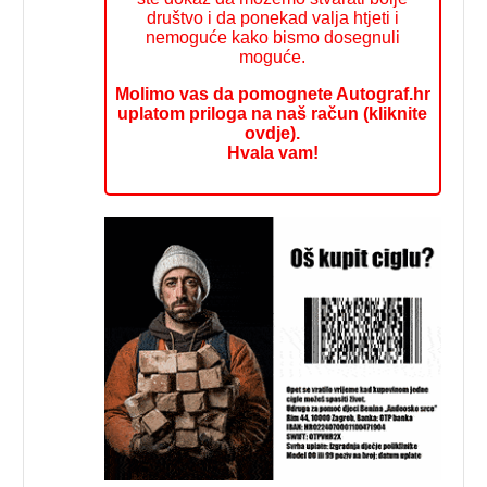
društvo i da ponekad valja htjeti i
nemoguće kako bismo dosegnuli
moguće.
Molimo vas da pomognete Autograf.hr
uplatom priloga na naš račun (kliknite
ovdje).
Hvala vam!