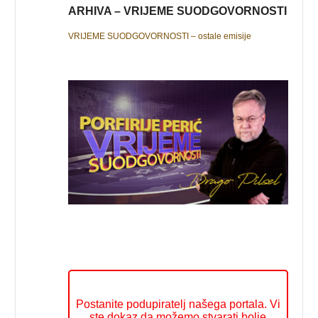
ARHIVA – VRIJEME SUODGOVORNOSTI
VRIJEME SUODGOVORNOSTI – ostale emisije
Postanite podupiratelj našega portala. Vi
ste dokaz da možemo stvarati bolje