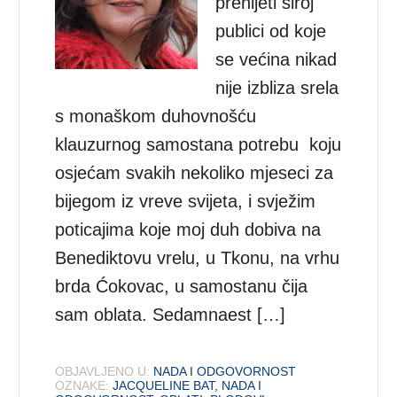
prenijeti široj
publici od koje
se većina nikad
nije izbliza srela
s monaškom duhovnošću
klauzurnog samostana potrebu koju
osjećam svakih nekoliko mjeseci za
bijegom iz vreve svijeta, i svježim
poticajima koje moj duh dobiva na
Benediktovu vrelu, u Tkonu, na vrhu
brda Ćokovac, u samostanu čija
sam oblata. Sedamnaest […]
OBJAVLJENO U:
NADA I ODGOVORNOST
OZNAKE:
JACQUELINE BAT
,
NADA I