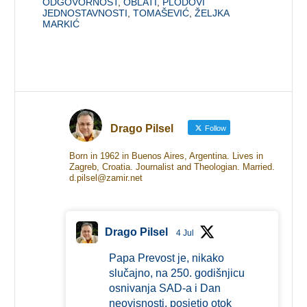
ODGOVORNOST
,
OBLATI
,
PLODOVI
JEDNOSTAVNOSTI
,
TOMAŠEVIĆ
,
ŽELJKA
MARKIĆ
Drago Pilsel
Follow
Born in 1962 in Buenos Aires, Argentina. Lives in
Zagreb, Croatia. Journalist and Theologian. Married.
d.pilsel@zamir.net
Drago Pilsel
4 Jul
Papa Prevost je, nikako
slučajno, na 250. godišnjicu
osnivanja SAD-a i Dan
neovisnosti, posjetio otok