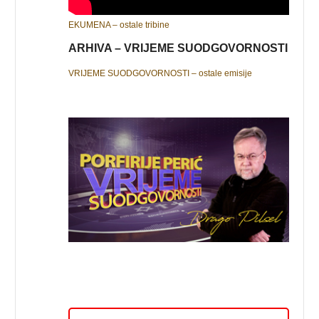
EKUMENA – ostale tribine
ARHIVA – VRIJEME SUODGOVORNOSTI
VRIJEME SUODGOVORNOSTI – ostale emisije