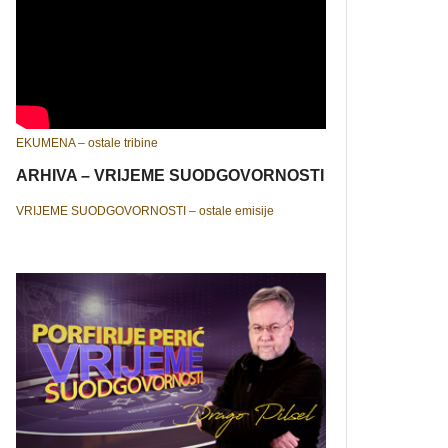
EKUMENA – ostale tribine
ARHIVA – VRIJEME SUODGOVORNOSTI
VRIJEME SUODGOVORNOSTI – ostale emisije