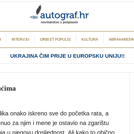
I
INTERVJU
ORBI ET POPULIS
KULTURA
ABRAHAMOVA
UKRAJINA ČIM PRIJE U EUROPSKU UNIJU!!
ućima
 lika onako iskreno sve do početka rata, a
nuo za njim i mene je ostavio na zgarištu
ja u njegovu dosljednost. Ali kako to obično