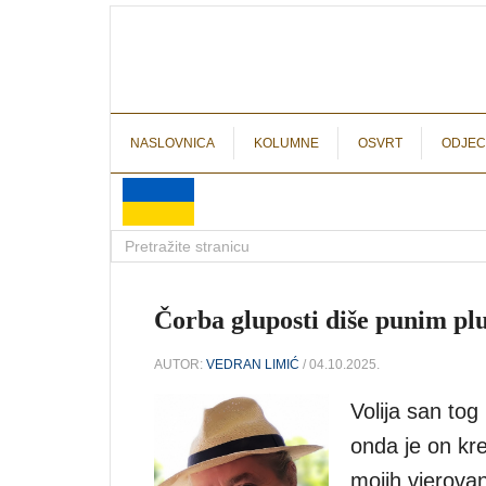
NASLOVNICA
KOLUMNE
OSVRT
ODJEC
Čorba gluposti diše punim pl
AUTOR:
VEDRAN LIMIĆ
/ 04.10.2025.
Volija san tog
onda je on kre
mojih vjerovan