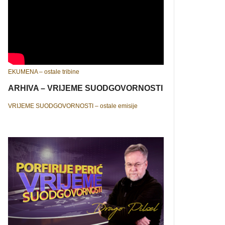
EKUMENA – ostale tribine
ARHIVA – VRIJEME SUODGOVORNOSTI
VRIJEME SUODGOVORNOSTI – ostale emisije