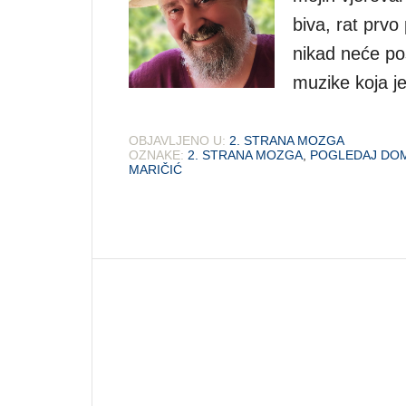
biva, rat prvo
nikad neće pos
muzike koja j
OBJAVLJENO U:
2. STRANA MOZGA
OZNAKE:
2. STRANA MOZGA
,
POGLEDAJ DOM
MARIČIĆ