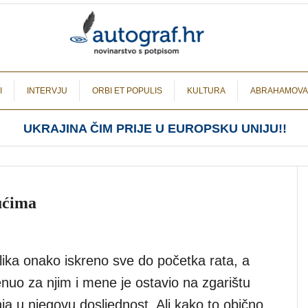
I
INTERVJU
ORBI ET POPULIS
KULTURA
ABRAHAMOVA
UKRAJINA ČIM PRIJE U EUROPSKU UNIJU!!
ućima
 lika onako iskreno sve do početka rata, a
nuo za njim i mene je ostavio na zgarištu
ja u njegovu dosljednost. Ali kako to obično