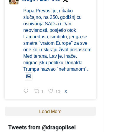
4 Jul
Papa Prevost je, nikako
slučajno, na 250. godišnjicu
osnivanja SAD-a i Dan
neovisnosti, posjetio otok
Lampedusu, simbolu, jer ga se
smatra "vratom Europe" za sve
one koji riskiraju život prelaskom
Mediterana. Lav je, inače,
migracijsku politiku Donalda
Trumpa nazvao "nehumanom".
1
10
X
Load More