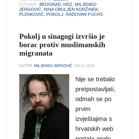
OZNAKE:
BEOGRAD
,
HDZ
,
MILJENKO
JERGOVIĆ
,
NINA OBULJEN KORŽINEK
,
PLENKOVIĆ
,
POKOLJ
,
RADOVAN FUCHS
Pokolj u sinagogi izvršio je
borac protiv muslimanskih
migranata
AUTOR:
MILJENKO JERGOVIĆ
/ 04.11.2018.
Nije se trebalo
pretpostavljati,
odmah se po
prvim
izvještajima s
hrvatskih web
portala znalo