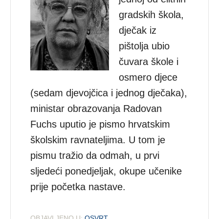
gradskih škola,
dječak iz
pištolja ubio
čuvara škole i
osmero djece
(sedam djevojčica i jednog dječaka),
ministar obrazovanja Radovan
Fuchs uputio je pismo hrvatskim
školskim ravnateljima. U tom je
pismu tražio da odmah, u prvi
sljedeći ponedjeljak, okupe učenike
prije početka nastave.
OBJAVLJENO U:
OSVRT