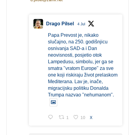
Drago Pilsel
4 Jul
Papa Prevost je, nikako
slučajno, na 250. godišnjicu
osnivanja SAD-a i Dan
neovisnosti, posjetio otok
Lampedusu, simbolu, jer ga se
smatra "vratom Europe" za sve
one koji riskiraju život prelaskom
Mediterana. Lav je, inače,
migracijsku politiku Donalda
Trumpa nazvao "nehumanom".
1
10
X