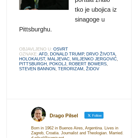
tko je ubojica iz
sinagoge u
Pittsburghu.
OBJAVLJENO U:
OSVRT
OZNAKE:
AFD
,
DONALD TRUMP
,
DRVO ŽIVOTA
,
HOLOKAUST
,
MALJEVAC
,
MILJENKO JERGOVIĆ
,
PITTSBURGH
,
POKOLJ
,
ROBERT BOWERS
,
STEVEN BANNON
,
TERORIZAM
,
ŽIDOV
Drago Pilsel
Follow
Born in 1962 in Buenos Aires, Argentina. Lives in
Zagreb, Croatia. Journalist and Theologian. Married.
d.pilsel@zamir.net