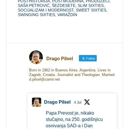
POSTHISTORIJA
,
POSTMODERNA
,
PRODUŽECI
,
SAŠA PETROVIĆ
,
ŠEZDESETE
,
SLIM SIXTIES
,
SOCIJALIZAM I MODERNOST
,
SWEET SIXTIES
,
SWINGING SIXTIES
,
VARAŽDIN
Drago Pilsel
Follow
Born in 1962 in Buenos Aires, Argentina. Lives in
Zagreb, Croatia. Journalist and Theologian. Married.
d.pilsel@zamir.net
Drago Pilsel
4 Jul
Papa Prevost je, nikako
slučajno, na 250. godišnjicu
osnivanja SAD-a i Dan