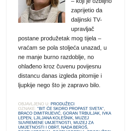
– koji je ozbiljno
zaprijetio da
daljinski TV-
upravljač
postane produžetak mog tijela –
vraćam se pola stoljeća unazad, u
ne manje burno razdoblje, no
ohlađeno kroz čuvenu povijesnu
distancu danas izgleda pitomije i
ljupkije nego što je zapravo bilo.
OBJAVLJENO U:
PRODUŽECI
OZNAKE:
''BIT ĆE SKORO PROPAST SVETA''
,
BRACO DIMITRIJEVIĆ
,
GORAN TRBULJAK
,
IVKA
LEPEN
,
LJILJANA KOLEŠNIK
,
MUZEJ
SUVREMENE UMJETNOSTI
,
MUZEJ ZA
UMJETNOSTI I OBRT
,
NADA BEROŠ
,