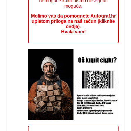
nemoguće kako bismo dosegnuli
moguće.
Molimo vas da pomognete Autograf.hr
uplatom priloga na naš račun (kliknite
ovdje).
Hvala vam!