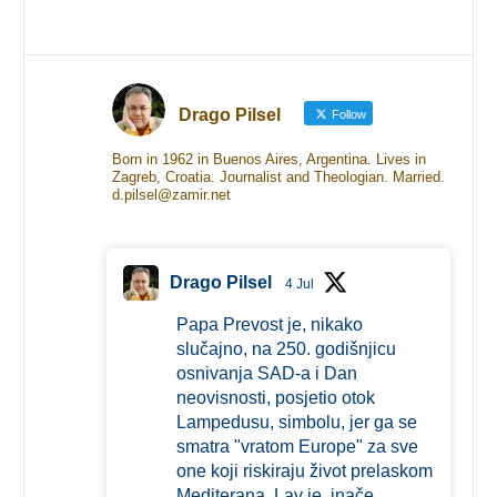
Drago Pilsel
Follow
Born in 1962 in Buenos Aires, Argentina. Lives in
Zagreb, Croatia. Journalist and Theologian. Married.
d.pilsel@zamir.net
Drago Pilsel
4 Jul
Papa Prevost je, nikako
slučajno, na 250. godišnjicu
osnivanja SAD-a i Dan
neovisnosti, posjetio otok
Lampedusu, simbolu, jer ga se
smatra "vratom Europe" za sve
one koji riskiraju život prelaskom
Mediterana. Lav je, inače,