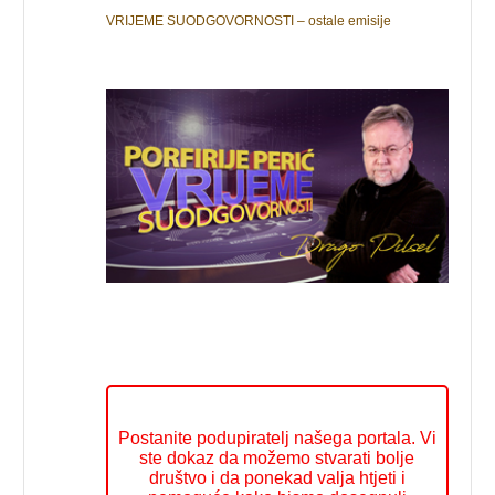
VRIJEME SUODGOVORNOSTI – ostale emisije
Postanite podupiratelj našega portala. Vi
ste dokaz da možemo stvarati bolje
društvo i da ponekad valja htjeti i