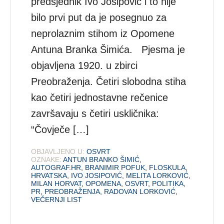
predsjednik Ivo Josipović i to nije
bilo prvi put da je posegnuo za
neprolaznim stihom iz Opomene
Antuna Branka Šimića. Pjesma je
objavljena 1920. u zbirci
Preobraženja. Četiri slobodna stiha
kao četiri jednostavne rečenice
završavaju s četiri uskličnika:
“Čovječe […]
OBJAVLJENO U:
OSVRT
OZNAKE:
ANTUN BRANKO ŠIMIĆ
,
AUTOGRAF.HR
,
BRANIMIR POFUK
,
FLOSKULA
,
HRVATSKA
,
IVO JOSIPOVIĆ
,
MELITA LORKOVIĆ
,
MILAN HORVAT
,
OPOMENA
,
OSVRT
,
POLITIKA
,
PR
,
PREOBRAŽENJA
,
RADOVAN LORKOVIĆ
,
VEČERNJI LIST