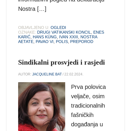
Nostra […]
OBJAVLJENO U:
OGLEDI
OZNAKE:
DRUGI VATIKANSKI KONCIL
,
ENES
KARIĆ
,
HANS KÜNG
,
IVAN XXIII
,
NOSTRA
AETATE
,
PAVAO VI
,
POLIS
,
PREPOROD
Sindikalni prosvjedi i rasjedi
AUTOR:
JACQUELINE BAT
/ 22.02.2024.
Prva polovica
veljače, osim
tradicionalnih
fašničkih
događanja u