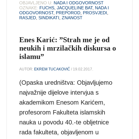
OBJAVLJENO U:
NADA I ODGOVORNOST
OZNAKE:
FUCHS
,
JACQUELINE BAT
,
NADA I
ODGOVORNOST
,
PREPOROD
,
PROSVJEDI
,
RASJED
,
SINDIKATI
,
ZNANOST
Enes Karić: ”Strah me je od
neukih i mrzilačkih diskursa o
islamu”
AUTOR:
EKREM TUCAKOVIĆ
/ 19.02.2017.
(Opaska uredništva: Objavljujemo
najvažnije dijelove intervjua s
akademikom Enesom Karićem,
profesorom Fakulteta islamskih
nauka u povodu 40.-te obljetnice
rada fakulteta, objavljenom u