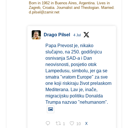
Born in 1962 in Buenos Aires, Argentina. Lives in
Zagreb, Croatia. Journalist and Theologian. Married.
d.pilsel@zamir.net
Drago Pilsel
4 Jul
Papa Prevost je, nikako
slučajno, na 250. godišnjicu
osnivanja SAD-a i Dan
neovisnosti, posjetio otok
Lampedusu, simbolu, jer ga se
smatra "vratom Europe" za sve
one koji riskiraju život prelaskom
Mediterana. Lav je, inače,
migracijsku politiku Donalda
Trumpa nazvao "nehumanom".
1
10
X