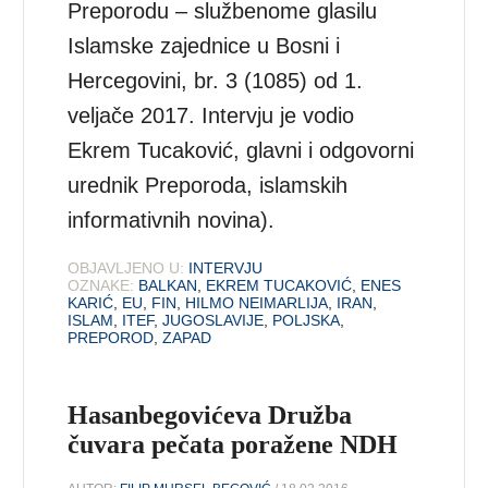
Preporodu – službenome glasilu
Islamske zajednice u Bosni i
Hercegovini, br. 3 (1085) od 1.
veljače 2017. Intervju je vodio
Ekrem Tucaković, glavni i odgovorni
urednik Preporoda, islamskih
informativnih novina).
OBJAVLJENO U:
INTERVJU
OZNAKE:
BALKAN
,
EKREM TUCAKOVIĆ
,
ENES
KARIĆ
,
EU
,
FIN
,
HILMO NEIMARLIJA
,
IRAN
,
ISLAM
,
ITEF
,
JUGOSLAVIJE
,
POLJSKA
,
PREPOROD
,
ZAPAD
Hasanbegovićeva Družba
čuvara pečata poražene NDH