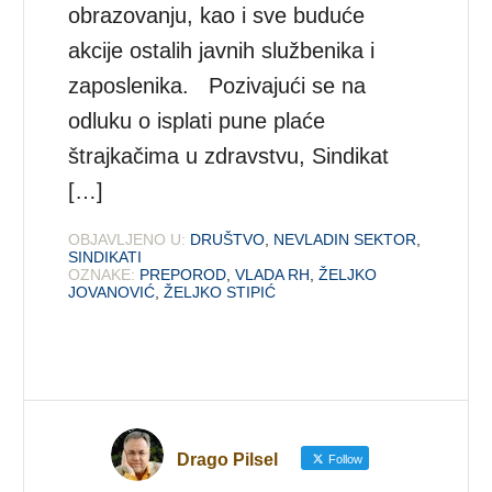
obrazovanju, kao i sve buduće
akcije ostalih javnih službenika i
zaposlenika. Pozivajući se na
odluku o isplati pune plaće
štrajkačima u zdravstvu, Sindikat
[…]
OBJAVLJENO U:
DRUŠTVO
,
NEVLADIN SEKTOR
,
SINDIKATI
OZNAKE:
PREPOROD
,
VLADA RH
,
ŽELJKO
JOVANOVIĆ
,
ŽELJKO STIPIĆ
Drago Pilsel
Follow