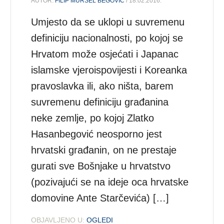
AUTOR:
FILIP MURSEL BEGOVIĆ
/ 18.02.2016.
Umjesto da se uklopi u suvremenu
definiciju nacionalnosti, po kojoj se
Hrvatom može osjećati i Japanac
islamske vjeroispovijesti i Koreanka
pravoslavka ili, ako ništa, barem
suvremenu definiciju građanina
neke zemlje, po kojoj Zlatko
Hasanbegović neosporno jest
hrvatski građanin, on ne prestaje
gurati sve Bošnjake u hrvatstvo
(pozivajući se na ideje oca hrvatske
domovine Ante Starčevića) […]
OBJAVLJENO U:
OGLEDI