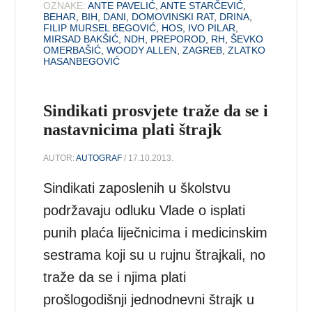
OZNAKE:
ANTE PAVELIĆ
,
ANTE STARČEVIĆ
,
BEHAR
,
BIH
,
DANI
,
DOMOVINSKI RAT
,
DRINA
,
FILIP MURSEL BEGOVIĆ
,
HOS
,
IVO PILAR
,
MIRSAD BAKŠIĆ
,
NDH
,
PREPOROD
,
RH
,
ŠEVKO
OMERBAŠIĆ
,
WOODY ALLEN
,
ZAGREB
,
ZLATKO
HASANBEGOVIĆ
Sindikati prosvjete traže da se i
nastavnicima plati štrajk
AUTOR:
AUTOGRAF
/ 17.10.2013.
Sindikati zaposlenih u školstvu
podržavaju odluku Vlade o isplati
punih plaća liječnicima i medicinskim
sestrama koji su u rujnu štrajkali, no
traže da se i njima plati
prošlogodišnji jednodnevni štrajk u