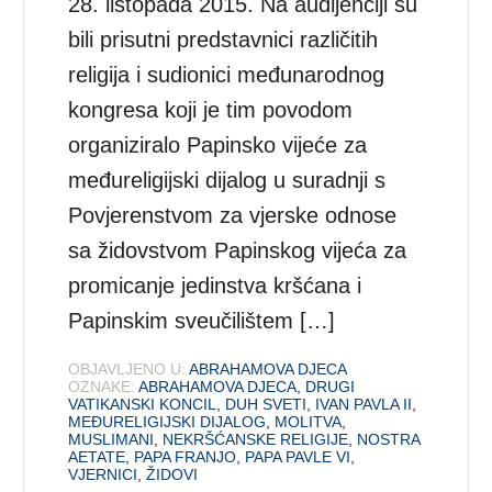
28. listopada 2015. Na audijenciji su
bili prisutni predstavnici različitih
religija i sudionici međunarodnog
kongresa koji je tim povodom
organiziralo Papinsko vijeće za
međureligijski dijalog u suradnji s
Povjerenstvom za vjerske odnose
sa židovstvom Papinskog vijeća za
promicanje jedinstva kršćana i
Papinskim sveučilištem […]
OBJAVLJENO U:
ABRAHAMOVA DJECA
OZNAKE:
ABRAHAMOVA DJECA
,
DRUGI
VATIKANSKI KONCIL
,
DUH SVETI
,
IVAN PAVLA II
,
MEĐURELIGIJSKI DIJALOG
,
MOLITVA
,
MUSLIMANI
,
NEKRŠĆANSKE RELIGIJE
,
NOSTRA
AETATE
,
PAPA FRANJO
,
PAPA PAVLE VI
,
VJERNICI
,
ŽIDOVI