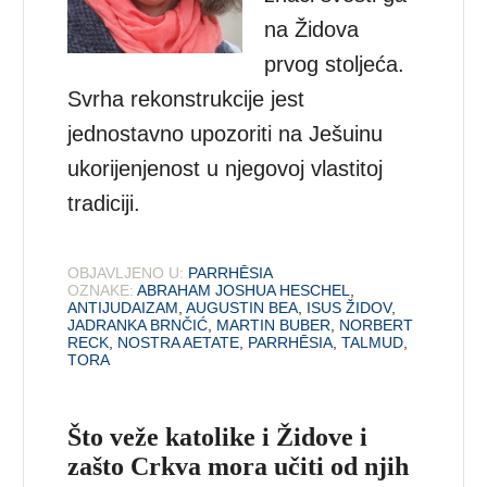
na Židova
prvog stoljeća.
Svrha rekonstrukcije jest
jednostavno upozoriti na Ješuinu
ukorijenjenost u njegovoj vlastitoj
tradiciji.
OBJAVLJENO U:
PARRHĒSIA
OZNAKE:
ABRAHAM JOSHUA HESCHEL
,
ANTIJUDAIZAM
,
AUGUSTIN BEA
,
ISUS ŽIDOV
,
JADRANKA BRNČIĆ
,
MARTIN BUBER
,
NORBERT
RECK
,
NOSTRA AETATE
,
PARRHĒSIA
,
TALMUD
,
TORA
Što veže katolike i Židove i
zašto Crkva mora učiti od njih