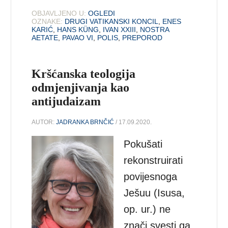
OBJAVLJENO U:
OGLEDI
OZNAKE:
DRUGI VATIKANSKI KONCIL
,
ENES
KARIĆ
,
HANS KÜNG
,
IVAN XXIII
,
NOSTRA
AETATE
,
PAVAO VI
,
POLIS
,
PREPOROD
Kršćanska teologija
odmjenjivanja kao
antijudaizam
AUTOR:
JADRANKA BRNČIĆ
/ 17.09.2020.
Pokušati
rekonstruirati
povijesnoga
Ješuu (Isusa,
op. ur.) ne
znači svesti ga