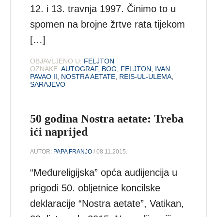
12. i 13. travnja 1997. Činimo to u
spomen na brojne žrtve rata tijekom
[…]
OBJAVLJENO U:
FELJTON
OZNAKE:
AUTOGRAF
,
BOG
,
FELJTON
,
IVAN
PAVAO II
,
NOSTRA AETATE
,
REIS-UL-ULEMA
,
SARAJEVO
50 godina Nostra aetate: Treba
ići naprijed
AUTOR:
PAPA FRANJO
/ 08.11.2015.
“Međureligijska” opća audijencija u
prigodi 50. obljetnice koncilske
deklaracije “Nostra aetate”, Vatikan,