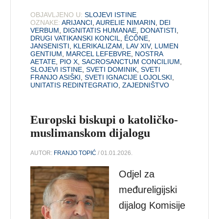
OBJAVLJENO U:
SLOJEVI ISTINE
OZNAKE:
ARIJANCI
,
AURELIE NIMARIN
,
DEI
VERBUM
,
DIGNITATIS HUMANAE
,
DONATISTI
,
DRUGI VATIKANSKI KONCIL
,
ÉCÔNE
,
JANSENISTI
,
KLERIKALIZAM
,
LAV XIV
,
LUMEN
GENTIUM
,
MARCEL LEFEBVRE
,
NOSTRA
AETATE
,
PIO X
,
SACROSANCTUM CONCILIUM
,
SLOJEVI ISTINE
,
SVETI DOMINIK
,
SVETI
FRANJO ASIŠKI
,
SVETI IGNACIJE LOJOLSKI
,
UNITATIS REDINTEGRATIO
,
ZAJEDNIŠTVO
Europski biskupi o katoličko-
muslimanskom dijalogu
AUTOR:
FRANJO TOPIĆ
/ 01.01.2026.
Odjel za
međureligijski
dijalog Komisije