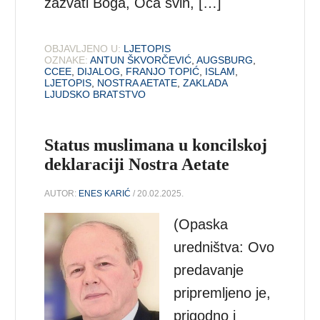
zazvati Boga, Oca svih, […]
OBJAVLJENO U:
LJETOPIS
OZNAKE:
ANTUN ŠKVORČEVIĆ
,
AUGSBURG
,
CCEE
,
DIJALOG
,
FRANJO TOPIĆ
,
ISLAM
,
LJETOPIS
,
NOSTRA AETATE
,
ZAKLADA
LJUDSKO BRATSTVO
Status muslimana u koncilskoj
deklaraciji Nostra Aetate
AUTOR:
ENES KARIĆ
/ 20.02.2025.
(Opaska
uredništva: Ovo
predavanje
pripremljeno je,
prigodno i