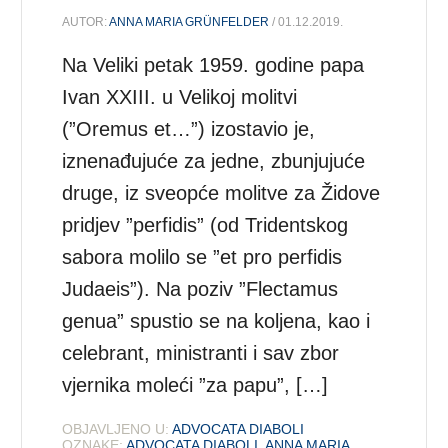
AUTOR:
ANNA MARIA GRÜNFELDER
/ 01.12.2019.
Na Veliki petak 1959. godine papa
Ivan XXIII. u Velikoj molitvi
(”Oremus et…”) izostavio je,
iznenađujuće za jedne, zbunjujuće
druge, iz sveopće molitve za Židove
pridjev ”perfidis” (od Tridentskog
sabora molilo se ”et pro perfidis
Judaeis”). Na poziv ”Flectamus
genua” spustio se na koljena, kao i
celebrant, ministranti i sav zbor
vjernika moleći ”za papu”, […]
OBJAVLJENO U:
ADVOCATA DIABOLI
OZNAKE:
ADVOCATA DIABOLI
,
ANNA MARIA