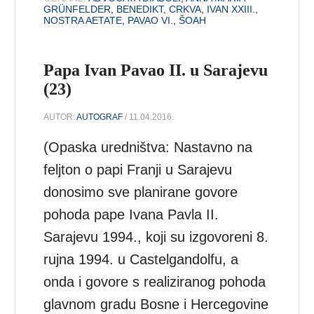
GRÜNFELDER
,
BENEDIKT
,
CRKVA
,
IVAN XXIII.
,
NOSTRA AETATE
,
PAVAO VI.
,
ŠOAH
Papa Ivan Pavao II. u Sarajevu
(23)
AUTOR:
AUTOGRAF
/ 11.04.2016.
(Opaska uredništva: Nastavno na
feljton o papi Franji u Sarajevu
donosimo sve planirane govore
pohoda pape Ivana Pavla II.
Sarajevu 1994., koji su izgovoreni 8.
rujna 1994. u Castelgandolfu, a
onda i govore s realiziranog pohoda
glavnom gradu Bosne i Hercegovine