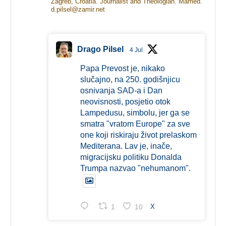
Zagreb, Croatia. Journalist and Theologian. Married.
d.pilsel@zamir.net
Drago Pilsel
4 Jul
Papa Prevost je, nikako
slučajno, na 250. godišnjicu
osnivanja SAD-a i Dan
neovisnosti, posjetio otok
Lampedusu, simbolu, jer ga se
smatra "vratom Europe" za sve
one koji riskiraju život prelaskom
Mediterana. Lav je, inače,
migracijsku politiku Donalda
Trumpa nazvao "nehumanom".
1
10
X