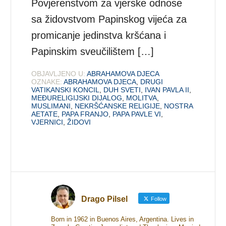
Povjerenstvom za vjerske odnose
sa židovstvom Papinskog vijeća za
promicanje jedinstva kršćana i
Papinskim sveučilištem […]
OBJAVLJENO U:
ABRAHAMOVA DJECA
OZNAKE:
ABRAHAMOVA DJECA
,
DRUGI
VATIKANSKI KONCIL
,
DUH SVETI
,
IVAN PAVLA II
,
MEĐURELIGIJSKI DIJALOG
,
MOLITVA
,
MUSLIMANI
,
NEKRŠĆANSKE RELIGIJE
,
NOSTRA
AETATE
,
PAPA FRANJO
,
PAPA PAVLE VI
,
VJERNICI
,
ŽIDOVI
Drago Pilsel
Follow
Born in 1962 in Buenos Aires, Argentina. Lives in