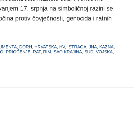
njem 17. srpnja na simboličnoj razini se
očina protiv čovječnosti, genocida i ratnih
UMENTA
,
DORH
,
HRVATSKA
,
HV
,
ISTRAGA
,
JNA
,
KAZNA
,
VO
,
PRIOĆENJE
,
RAT
,
RIM
,
SAO KRAJINA
,
SUD
,
VOJSKA
,