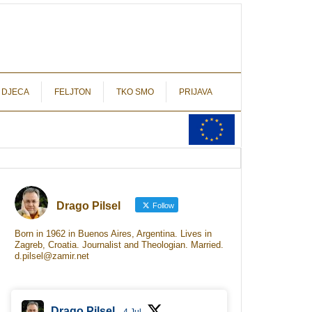
autograf.hr
novinarstvo s potpisom
 DJECA
FELJTON
TKO SMO
PRIJAVA
Drago Pilsel
Follow
Born in 1962 in Buenos Aires, Argentina. Lives in
Zagreb, Croatia. Journalist and Theologian. Married.
d.pilsel@zamir.net
Drago Pilsel