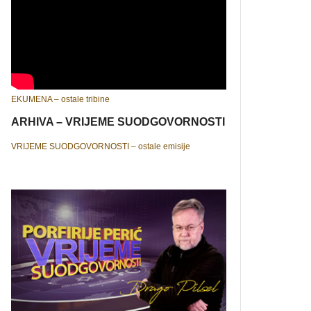
EKUMENA – ostale tribine
ARHIVA – VRIJEME SUODGOVORNOSTI
VRIJEME SUODGOVORNOSTI – ostale emisije