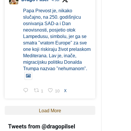
4 Jul
Papa Prevost je, nikako
slučajno, na 250. godišnjicu
osnivanja SAD-a i Dan
neovisnosti, posjetio otok
Lampedusu, simbolu, jer ga se
smatra "vratom Europe" za sve
one koji riskiraju život prelaskom
Mediterana. Lav je, inače,
migracijsku politiku Donalda
Trumpa nazvao "nehumanom".
1
10
X
Load More