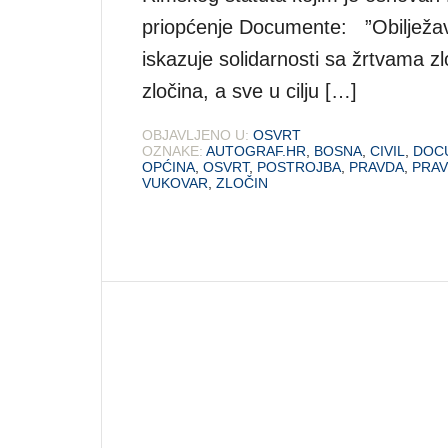
priopćenje Documente: ”Obilježava
iskazuje solidarnosti sa žrtvama zl
zločina, a sve u cilju […]
OBJAVLJENO U:
OSVRT
OZNAKE:
AUTOGRAF.HR
,
BOSNA
,
CIVIL
,
DOC
OPĆINA
,
OSVRT
,
POSTROJBA
,
PRAVDA
,
PRA
VUKOVAR
,
ZLOČIN