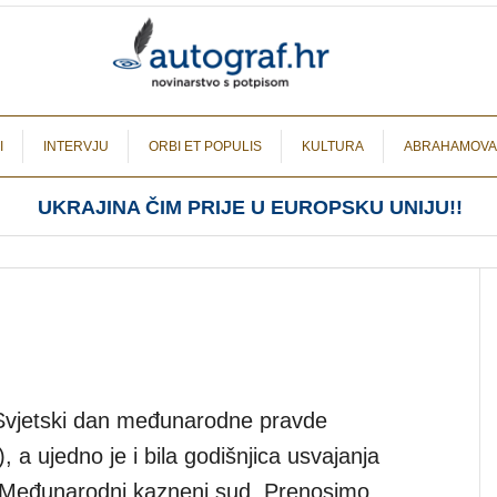
I
INTERVJU
ORBI ET POPULIS
KULTURA
ABRAHAMOVA
UKRAJINA ČIM PRIJE U EUROPSKU UNIJU!!
n Svjetski dan međunarodne pravde
, a ujedno je i bila godišnjica usvajanja
 Međunarodni kazneni sud. Prenosimo