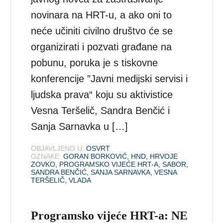
novinara na HRT-u, a ako oni to
neće učiniti civilno društvo će se
organizirati i pozvati građane na
pobunu, poruka je s tiskovne
konferencije ”Javni medijski servisi i
ljudska prava“ koju su aktivistice
Vesna Teršelič, Sandra Benčić i
Sanja Sarnavka u […]
OBJAVLJENO U:
OSVRT
OZNAKE:
GORAN BORKOVIĆ
,
HND
,
HRVOJE
ZOVKO
,
PROGRAMSKO VIJEĆE HRT-A
,
SABOR
,
SANDRA BENČIĆ
,
SANJA SARNAVKA
,
VESNA
TERŠELIČ
,
VLADA
Programsko vijeće HRT-a: NE