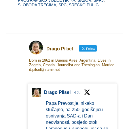
PROGRAMSKO VIJEĆE HRT-A
,
SABOR
,
SFRJ
,
SLOBODA TREĆIMA
,
SPC
,
SREĆKO PULIG
Drago Pilsel
Follow
Born in 1962 in Buenos Aires, Argentina. Lives in
Zagreb, Croatia. Journalist and Theologian. Married.
d.pilsel@zamir.net
Drago Pilsel
4 Jul
Papa Prevost je, nikako
slučajno, na 250. godišnjicu
osnivanja SAD-a i Dan
neovisnosti, posjetio otok
Lampedusu, simbolu, jer ga se