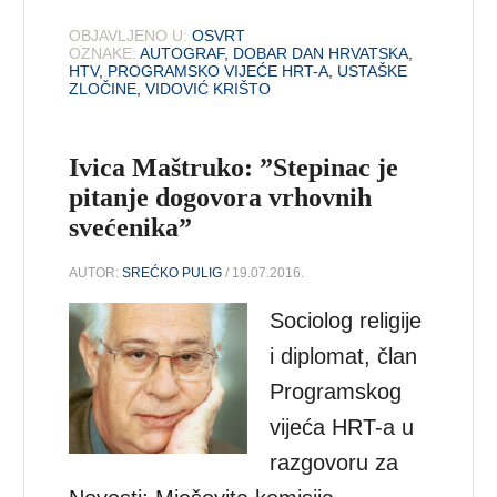
OBJAVLJENO U:
OSVRT
OZNAKE:
AUTOGRAF
,
DOBAR DAN HRVATSKA
,
HTV
,
PROGRAMSKO VIJEĆE HRT-A
,
USTAŠKE
ZLOČINE
,
VIDOVIĆ KRIŠTO
Ivica Maštruko: ”Stepinac je
pitanje dogovora vrhovnih
svećenika”
AUTOR:
SREĆKO PULIG
/ 19.07.2016.
Sociolog religije
i diplomat, član
Programskog
vijeća HRT-a u
razgovoru za