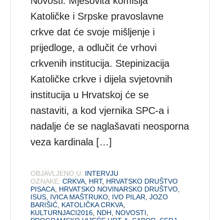
Novosti: Mješovita komisija
Katoličke i Srpske pravoslavne
crkve dat će svoje mišljenje i
prijedloge, a odlučit će vrhovi
crkvenih institucija. Stepinizacija
Katoličke crkve i dijela svjetovnih
institucija u Hrvatskoj će se
nastaviti, a kod vjernika SPC-a i
nadalje će se naglašavati neosporna
veza kardinala […]
OBJAVLJENO U:
INTERVJU
OZNAKE:
CRKVA
,
HRT
,
HRVATSKO DRUŠTVO
PISACA
,
HRVATSKO NOVINARSKO DRUŠTVO
,
ISUS
,
IVICA MAŠTRUKO
,
IVO PILAR
,
JOZO
BARIŠIĆ
,
KATOLIČKA CRKVA
,
KULTURNJACI2016
,
NDH
,
NOVOSTI
,