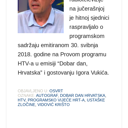
na jučerašnjoj
je hitnoj sjednici
raspravljalo o
programskom
sadržaju emitiranom 30. svibnja
2018. godine na Provom programu
HTV-a u emisiji “Dobar dan,
Hrvatska” i gostovanju Igora Vukića.
OBJAVLJENO U:
OSVRT
OZNAKE:
AUTOGRAF
,
DOBAR DAN HRVATSKA
,
HTV
,
PROGRAMSKO VIJEĆE HRT-A
,
USTAŠKE
ZLOČINE
,
VIDOVIĆ KRIŠTO