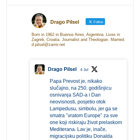
Drago Pilsel
Follow
Born in 1962 in Buenos Aires, Argentina. Lives in
Zagreb, Croatia. Journalist and Theologian. Married.
d.pilsel@zamir.net
Drago Pilsel
4 Jul
Papa Prevost je, nikako
slučajno, na 250. godišnjicu
osnivanja SAD-a i Dan
neovisnosti, posjetio otok
Lampedusu, simbolu, jer ga se
smatra "vratom Europe" za sve
one koji riskiraju život prelaskom
Mediterana. Lav je, inače,
migracijsku politiku Donalda