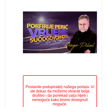
Postanite podupiratelj našega portala. Vi
ste dokaz da možemo stvarati bolje
društvo i da ponekad valja htjeti i
nemoguće kako bismo dosegnuli
moguće.