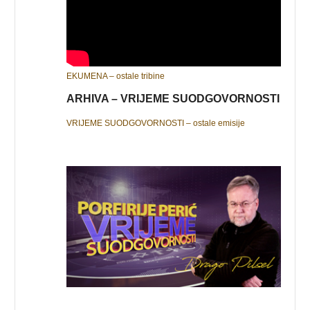
EKUMENA – ostale tribine
ARHIVA – VRIJEME SUODGOVORNOSTI
VRIJEME SUODGOVORNOSTI – ostale emisije