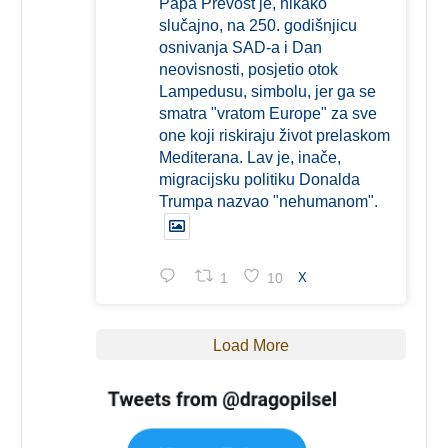
Papa Prevost je, nikako
slučajno, na 250. godišnjicu
osnivanja SAD-a i Dan
neovisnosti, posjetio otok
Lampedusu, simbolu, jer ga se
smatra "vratom Europe" za sve
one koji riskiraju život prelaskom
Mediterana. Lav je, inače,
migracijsku politiku Donalda
Trumpa nazvao "nehumanom".
1
10
X
Load More