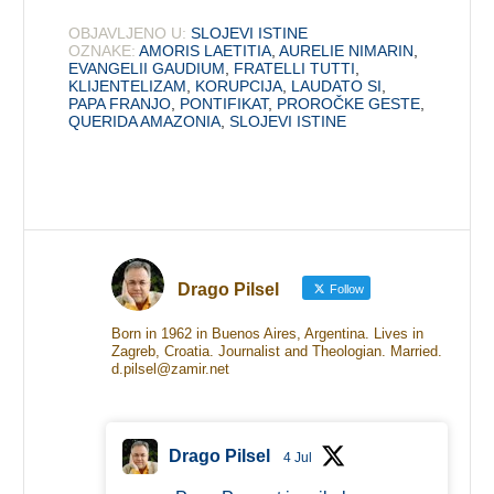
OBJAVLJENO U:
SLOJEVI ISTINE
OZNAKE:
AMORIS LAETITIA
,
AURELIE NIMARIN
,
EVANGELII GAUDIUM
,
FRATELLI TUTTI
,
KLIJENTELIZAM
,
KORUPCIJA
,
LAUDATO SI
,
PAPA FRANJO
,
PONTIFIKAT
,
PROROČKE GESTE
,
QUERIDA AMAZONIA
,
SLOJEVI ISTINE
Drago Pilsel
Follow
Born in 1962 in Buenos Aires, Argentina. Lives in
Zagreb, Croatia. Journalist and Theologian. Married.
d.pilsel@zamir.net
Drago Pilsel
4 Jul