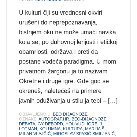
U kulturi čiji su vrednosni okviri
urušeni do neprepoznavanja,
bistrijem oku ne može umaći navika
koja se, po duhovnoj lenjosti i etičkoj
obamrlosti, održava i preti da
postane vodeća paradigma. U mom
privatnom žargonu ja to nazivam
Okretne i druge igre. Gde god se
okreneš, naletećeš na primere
javnih oduživanja u stilu ja tebi – […]
OBJAVLJENO U:
BEO DIJAGNOZE
OZNAKE:
AUTOGRAF.HR
,
BEO-DIJAGNOZE
,
DEBATA
,
GY DEBORD
,
HOLIVUD
,
IGRE
,
J.
LOTMAN
,
KOLUMNA
,
KULTURA
,
MARIJA Š.
,
MILAN VLAJČIĆ
,
MIROSLAV SPASIĆ SMILJANIĆ
,