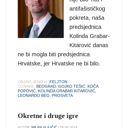
antifašističkog
pokreta, naša
predsjednica
Kolinda Grabar-
Kitarović danas
ne bi mogla biti predsjednica
Hrvatske, jer Hrvatske ne bi bilo.
OBJAVLJENO U:
FELJTON
OZNAKE:
BEOGRAD
,
GOJKO TEŠIĆ
,
KOČA
POPOVIĆ
,
KOLINDA GRABAR KITAROVIĆ
,
LEONARDO BEG
,
PROSVETA
Okretne i druge igre
AUTOR:
MILAN VLAJČIĆ
/ 28.08.2014.