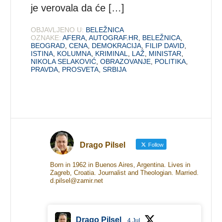
je verovala da će […]
OBJAVLJENO U:
BELEŽNICA
OZNAKE:
AFERA
,
AUTOGRAF.HR
,
BELEŽNICA
,
BEOGRAD
,
CENA
,
DEMOKRACIJA
,
FILIP DAVID
,
ISTINA
,
KOLUMNA
,
KRIMINAL
,
LAŽ
,
MINISTAR
,
NIKOLA SELAKOVIĆ
,
OBRAZOVANJE
,
POLITIKA
,
PRAVDA
,
PROSVETA
,
SRBIJA
Drago Pilsel
Follow
Born in 1962 in Buenos Aires, Argentina. Lives in
Zagreb, Croatia. Journalist and Theologian. Married.
d.pilsel@zamir.net
Drago Pilsel
4 Jul