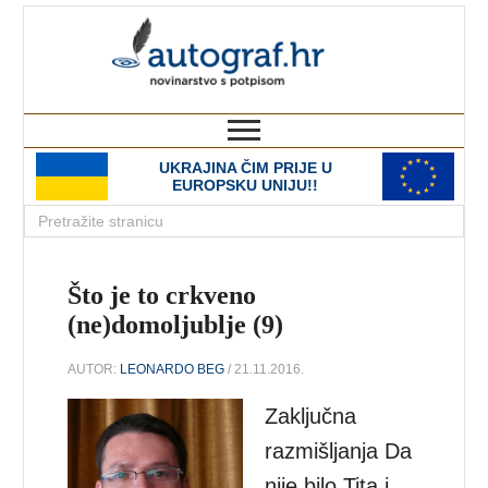
autograf.hr
novinarstvo s potpisom
UKRAJINA ČIM PRIJE U
EUROPSKU UNIJU!!
Što je to crkveno
(ne)domoljublje (9)
AUTOR:
LEONARDO BEG
/ 21.11.2016.
Zaključna
razmišljanja Da
nije bilo Tita i