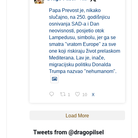
Papa Prevost je, nikako
slučajno, na 250. godišnjicu
osnivanja SAD-a i Dan
neovisnosti, posjetio otok
Lampedusu, simbolu, jer ga se
smatra "vratom Europe" za sve
one koji riskiraju život prelaskom
Mediterana. Lav je, inače,
migracijsku politiku Donalda
Trumpa nazvao "nehumanom".
1
10
X
Load More