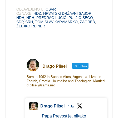
OBJAVLJENO U:
OSVRT
OZNAKE:
HDZ
,
HRVATSKI DRŽAVNI SABOR
,
NDH
,
NRH
,
PREDRAG LUCIĆ
,
PULJIĆ-ŠEGO
,
SDP
,
SRH
,
TOMISLAV KARAMARKO
,
ZAGREB
,
ŽELJKO REINER
Drago Pilsel
Follow
Born in 1962 in Buenos Aires, Argentina. Lives in
Zagreb, Croatia. Journalist and Theologian. Married.
d.pilsel@zamir.net
Drago Pilsel
4 Jul
Papa Prevost je, nikako