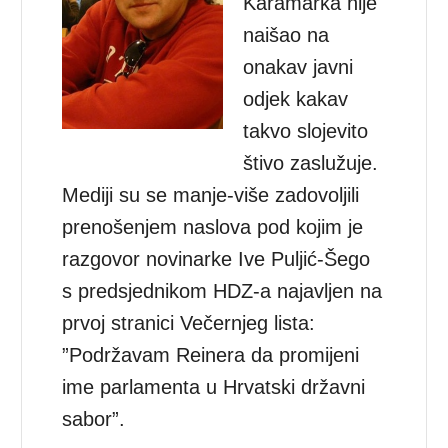
Karamarka nije
naišao na
onakav javni
odjek kakav
takvo slojevito
štivo zaslužuje.
Mediji su se manje-više zadovoljili
prenošenjem naslova pod kojim je
razgovor novinarke Ive Puljić-Šego
s predsjednikom HDZ-a najavljen na
prvoj stranici Večernjeg lista:
”Podržavam Reinera da promijeni
ime parlamenta u Hrvatski državni
sabor”.