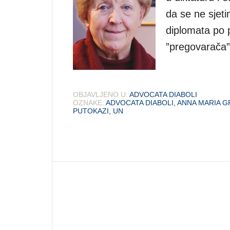
da se ne sjeti
diplomata po p
”pregovarača”,
OBJAVLJENO U:
ADVOCATA DIABOLI
OZNAKE:
ADVOCATA DIABOLI
,
ANNA MARIA 
PUTOKAZI
,
UN