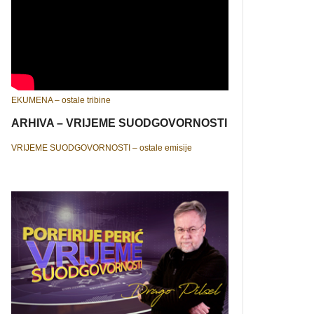
EKUMENA – ostale tribine
ARHIVA – VRIJEME SUODGOVORNOSTI
VRIJEME SUODGOVORNOSTI – ostale emisije