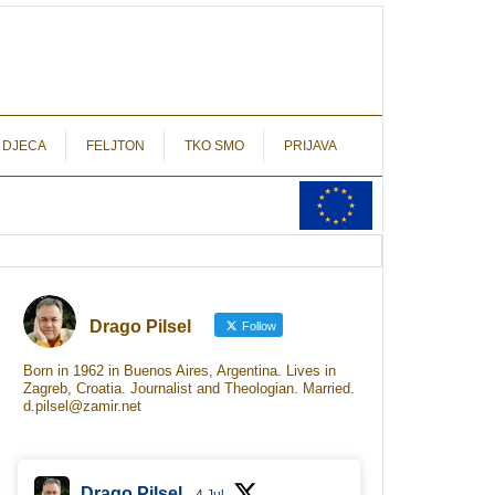
autograf.hr
novinarstvo s potpisom
 DJECA
FELJTON
TKO SMO
PRIJAVA
Drago Pilsel
Follow
Born in 1962 in Buenos Aires, Argentina. Lives in
Zagreb, Croatia. Journalist and Theologian. Married.
d.pilsel@zamir.net
Drago Pilsel