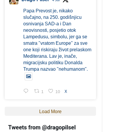
4 Jul
Papa Prevost je, nikako
slučajno, na 250. godišnjicu
osnivanja SAD-a i Dan
neovisnosti, posjetio otok
Lampedusu, simbolu, jer ga se
smatra "vratom Europe" za sve
one koji riskiraju život prelaskom
Mediterana. Lav je, inače,
migracijsku politiku Donalda
Trumpa nazvao "nehumanom".
1
10
X
Load More