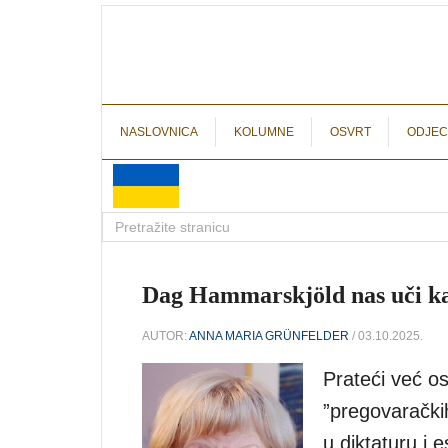
NASLOVNICA
KOLUMNE
OSVRT
ODJEC
Dag Hammarskjöld nas uči kak
AUTOR:
ANNA MARIA GRÜNFELDER
/ 03.10.2025.
Prateći već o
”pregovaračkih
u diktaturu i 