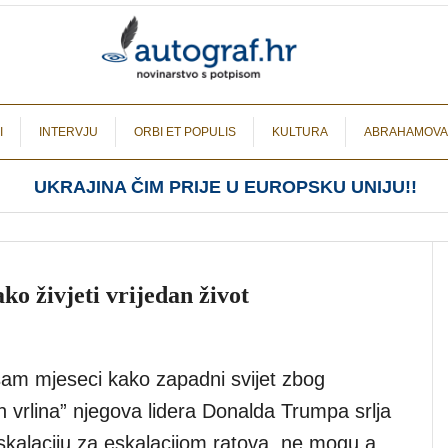
I
INTERVJU
ORBI ET POPULIS
KULTURA
ABRAHAMOVA
UKRAJINA ČIM PRIJE U EUROPSKU UNIJU!!
o živjeti vrijedan život
sam mjeseci kako zapadni svijet zbog
 vrlina” njegova lidera Donalda Trumpa srlja
eskalaciju za eskalacijom ratova, ne mogu a