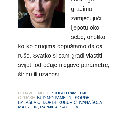
gradimo
zamjećujući
ljepotu oko
sebe, onoliko
koliko drugima dopuštamo da ga
ruše. Svatko si sam gradi vlastiti
svijet, određuje njegove parametre,
širinu ili uzanost.
OBJAVLJENO U:
BUDIMO PAMETNI
OZNAKE:
BUDIMO PAMETNI
,
ĐORĐE
BALAŠEVIĆ
,
ĐORĐE KUBURIĆ
,
IVANA ŠOJAT
,
MAJSTOR
,
RAVNICA
,
SVJETOVI