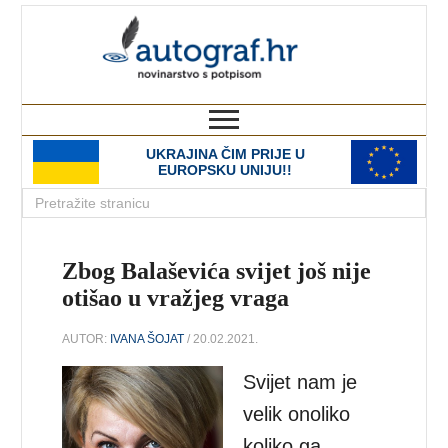
autograf.hr
novinarstvo s potpisom
UKRAJINA ČIM PRIJE U
EUROPSKU UNIJU!!
Zbog Balaševića svijet još nije
otišao u vražjeg vraga
AUTOR:
IVANA ŠOJAT
/ 20.02.2021.
Svijet nam je
velik onoliko
koliko ga