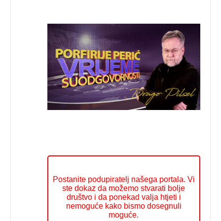
Postanite podupiratelj našega portala. Vi
ste dokaz da možemo stvarati bolje
društvo i da ponekad valja htjeti i
nemoguće kako bismo dosegnuli
moguće.