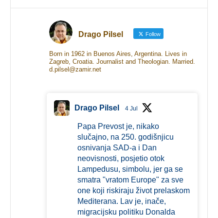
Drago Pilsel
Follow
Born in 1962 in Buenos Aires, Argentina. Lives in
Zagreb, Croatia. Journalist and Theologian. Married.
d.pilsel@zamir.net
Drago Pilsel
4 Jul
Papa Prevost je, nikako
slučajno, na 250. godišnjicu
osnivanja SAD-a i Dan
neovisnosti, posjetio otok
Lampedusu, simbolu, jer ga se
smatra "vratom Europe" za sve
one koji riskiraju život prelaskom
Mediterana. Lav je, inače,
migracijsku politiku Donalda