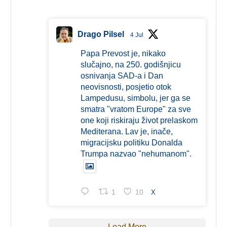
Drago Pilsel
4 Jul
Papa Prevost je, nikako
slučajno, na 250. godišnjicu
osnivanja SAD-a i Dan
neovisnosti, posjetio otok
Lampedusu, simbolu, jer ga se
smatra "vratom Europe" za sve
one koji riskiraju život prelaskom
Mediterana. Lav je, inače,
migracijsku politiku Donalda
Trumpa nazvao "nehumanom".
1
10
X
Load More