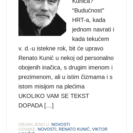
Kunića?
“Budućnost”
HRT-a, kada
jednom navrati i
kada tekućem
v. d.-u istekne rok, bit će upravo
Renato Kunić u nekoj od personalno
obojenih inačica, s drugim imenom i
prezimenom, ali u istim čizmama i s
istom misijom na plećima
UKOLIKO VAM SE TEKST
DOPADA […]
OBJAVLJENO U:
NOVOSTI
OZNAKE:
NOVOSTI
,
RENATO KUNIĆ
,
VIKTOR