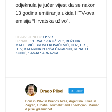
odjeknula je jučer vijest da se nakon
13 godina emitiranja ukida HTV-ova
emisija “Hrvatska uživo”.
OBJAVLJENO U:
OSVRT
OZNAKE:
"HRVATSKA UŽIVO"
,
BOŽENA
MATIJEVIĆ
,
BRUNO KOVAČEVIĆ
,
HDZ
,
HRT
,
HTV
,
KATARINA PERIŠA ČAKARUN
,
RENATO
KUNIĆ
,
SANJA SARNAVKA
Drago Pilsel
Follow
Born in 1962 in Buenos Aires, Argentina. Lives in
Zagreb, Croatia. Journalist and Theologian. Married.
d.pilsel@zamir.net