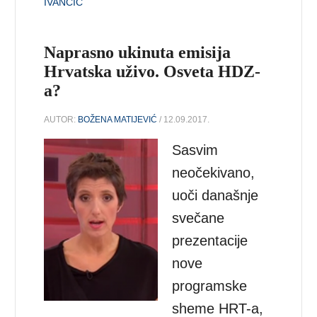
IVANČIĆ
Naprasno ukinuta emisija
Hrvatska uživo. Osveta HDZ-
a?
AUTOR:
BOŽENA MATIJEVIĆ
/ 12.09.2017.
Sasvim
neočekivano,
uoči današnje
svečane
prezentacije
nove
programske
sheme HRT-a,