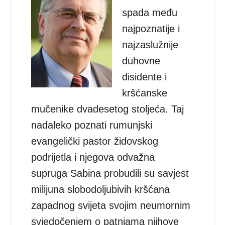
spada među
najpoznatije i
najzaslužnije
duhovne
disidente i
kršćanske
mučenike dvadesetog stoljeća. Taj
nadaleko poznati rumunjski
evangelički pastor židovskog
podrijetla i njegova odvažna
supruga Sabina probudili su savjest
milijuna slobodoljubivih kršćana
zapadnog svijeta svojim neumornim
svjedočenjem o patnjama njihove