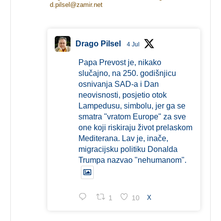
d.pilsel@zamir.net
Drago Pilsel
4 Jul
Papa Prevost je, nikako
slučajno, na 250. godišnjicu
osnivanja SAD-a i Dan
neovisnosti, posjetio otok
Lampedusu, simbolu, jer ga se
smatra "vratom Europe" za sve
one koji riskiraju život prelaskom
Mediterana. Lav je, inače,
migracijsku politiku Donalda
Trumpa nazvao "nehumanom".
1
10
X