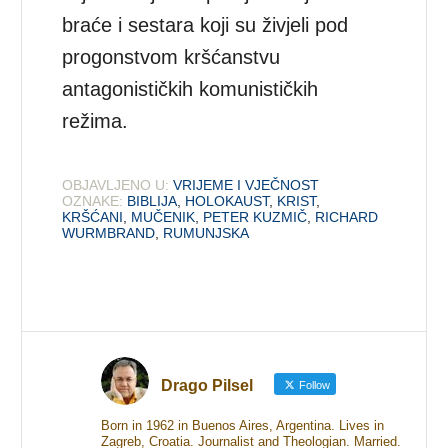
braće i sestara koji su živjeli pod
progonstvom kršćanstvu
antagonističkih komunističkih
režima.
OBJAVLJENO U:
VRIJEME I VJEČNOST
OZNAKE:
BIBLIJA
,
HOLOKAUST
,
KRIST
,
KRŠĆANI
,
MUČENIK
,
PETER KUZMIČ
,
RICHARD
WURMBRAND
,
RUMUNJSKA
Drago Pilsel
Follow
Born in 1962 in Buenos Aires, Argentina. Lives in
Zagreb, Croatia. Journalist and Theologian. Married.