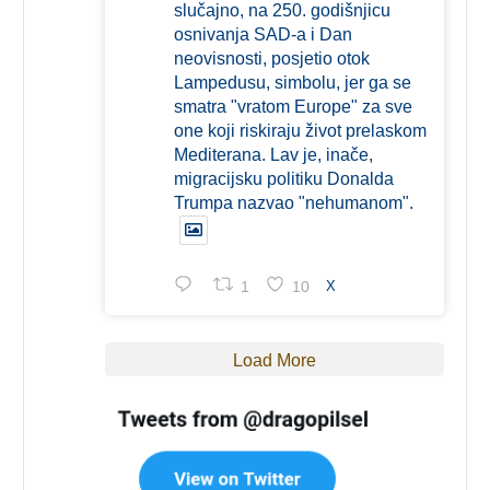
slučajno, na 250. godišnjicu
osnivanja SAD-a i Dan
neovisnosti, posjetio otok
Lampedusu, simbolu, jer ga se
smatra "vratom Europe" za sve
one koji riskiraju život prelaskom
Mediterana. Lav je, inače,
migracijsku politiku Donalda
Trumpa nazvao "nehumanom".
1
10
X
Load More