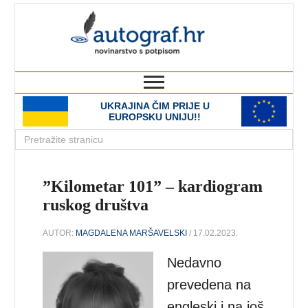
autograf.hr
novinarstvo s potpisom
UKRAJINA ČIM PRIJE U
EUROPSKU UNIJU!!
”Kilometar 101” – kardiogram
ruskog društva
AUTOR:
MAGDALENA MARŠAVELSKI
/ 17.02.2023.
Nedavno
prevedena na
engleski i na još