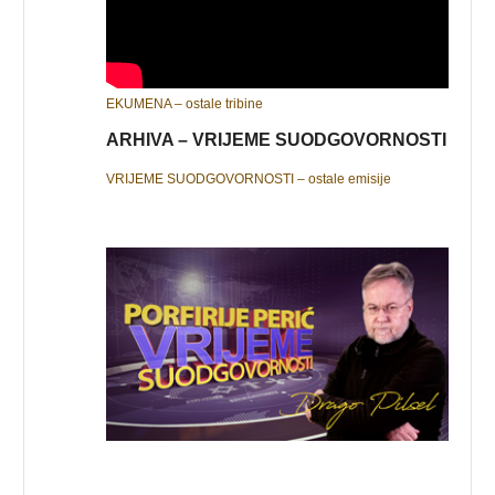
EKUMENA – ostale tribine
ARHIVA – VRIJEME SUODGOVORNOSTI
VRIJEME SUODGOVORNOSTI – ostale emisije