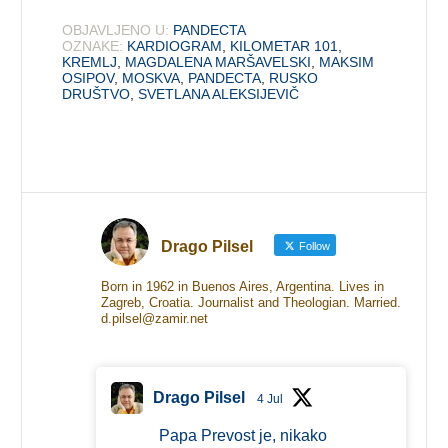
OBJAVLJENO U:
PANDECTA
OZNAKE:
KARDIOGRAM
,
KILOMETAR 101
,
KREMLJ
,
MAGDALENA MARŠAVELSKI
,
MAKSIM
OSIPOV
,
MOSKVA
,
PANDECTA
,
RUSKO
DRUŠTVO
,
SVETLANA ALEKSIJEVIČ
Drago Pilsel
Follow
Born in 1962 in Buenos Aires, Argentina. Lives in
Zagreb, Croatia. Journalist and Theologian. Married.
d.pilsel@zamir.net
Drago Pilsel
4 Jul
Papa Prevost je, nikako