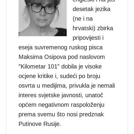
desetak jezika
(ne i na
hrvatski) zbirka
pripovijesti i
eseja suvremenog ruskog pisca
Maksima Osipova pod naslovom
”Kilometar 101” dobila je visoke
ocjene kritike i, sudeći po broju
osvrta u medijima, privukla je nemali
interes svjetske javnosti, unatoč
općem negativnom raspoloženju
prema svemu što nosi predznak
Putinove Rusije.