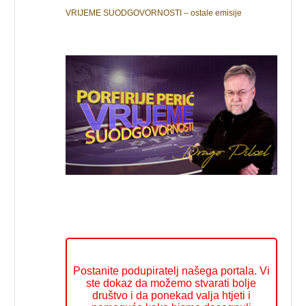
VRIJEME SUODGOVORNOSTI – ostale emisije
Postanite podupiratelj našega portala. Vi
ste dokaz da možemo stvarati bolje
društvo i da ponekad valja htjeti i