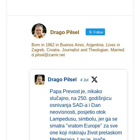
Drago Pilsel
Follow
Born in 1962 in Buenos Aires, Argentina. Lives in
Zagreb, Croatia. Journalist and Theologian. Married.
d.pilsel@zamir.net
Drago Pilsel
4 Jul
Papa Prevost je, nikako
slučajno, na 250. godišnjicu
osnivanja SAD-a i Dan
neovisnosti, posjetio otok
Lampedusu, simbolu, jer ga se
smatra "vratom Europe" za sve
one koji riskiraju život prelaskom
Mediterana. Lav je, inače,