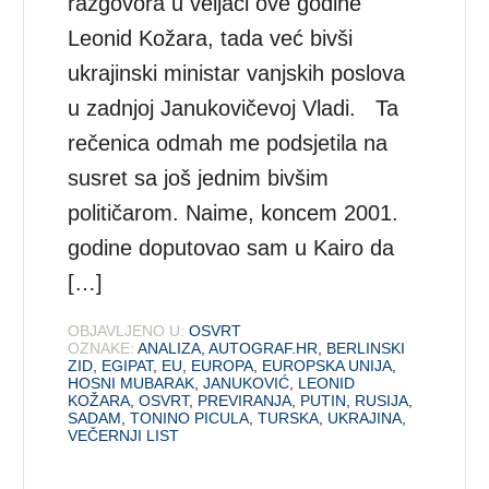
razgovora u veljači ove godine
Leonid Kožara, tada već bivši
ukrajinski ministar vanjskih poslova
u zadnjoj Janukovičevoj Vladi. Ta
rečenica odmah me podsjetila na
susret sa još jednim bivšim
političarom. Naime, koncem 2001.
godine doputovao sam u Kairo da
[…]
OBJAVLJENO U:
OSVRT
OZNAKE:
ANALIZA
,
AUTOGRAF.HR
,
BERLINSKI
ZID
,
EGIPAT
,
EU
,
EUROPA
,
EUROPSKA UNIJA
,
HOSNI MUBARAK
,
JANUKOVIĆ
,
LEONID
KOŽARA
,
OSVRT
,
PREVIRANJA
,
PUTIN
,
RUSIJA
,
SADAM
,
TONINO PICULA
,
TURSKA
,
UKRAJINA
,
VEČERNJI LIST