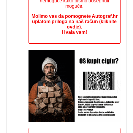
nemoguće kako bismo dosegnuli
moguće.
Molimo vas da pomognete Autograf.hr
uplatom priloga na naš račun (kliknite
ovdje).
Hvala vam!