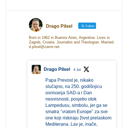
Drago Pilsel
Follow
Born in 1962 in Buenos Aires, Argentina. Lives in
Zagreb, Croatia. Journalist and Theologian. Married.
d.pilsel@zamir.net
Drago Pilsel
4 Jul
Papa Prevost je, nikako
slučajno, na 250. godišnjicu
osnivanja SAD-a i Dan
neovisnosti, posjetio otok
Lampedusu, simbolu, jer ga se
smatra "vratom Europe" za sve
one koji riskiraju život prelaskom
Mediterana. Lav je, inače,