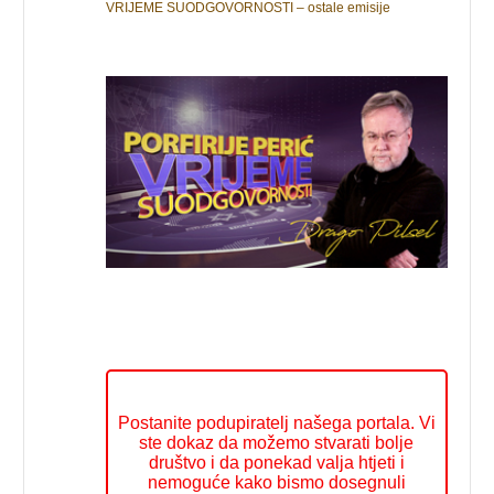
VRIJEME SUODGOVORNOSTI – ostale emisije
Postanite podupiratelj našega portala. Vi
ste dokaz da možemo stvarati bolje
društvo i da ponekad valja htjeti i
nemoguće kako bismo dosegnuli