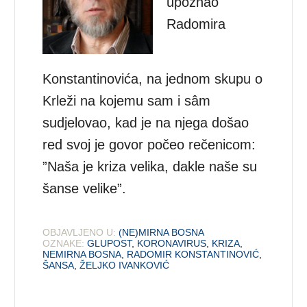
upoznao
Radomira
Konstantinovića, na jednom skupu o
Krleži na kojemu sam i sâm
sudjelovao, kad je na njega došao
red svoj je govor počeo rečenicom:
”Naša je kriza velika, dakle naše su
šanse velike”.
OBJAVLJENO U:
(NE)MIRNA BOSNA
OZNAKE:
GLUPOST
,
KORONAVIRUS
,
KRIZA
,
NEMIRNA BOSNA
,
RADOMIR KONSTANTINOVIĆ
,
ŠANSA
,
ŽELJKO IVANKOVIĆ