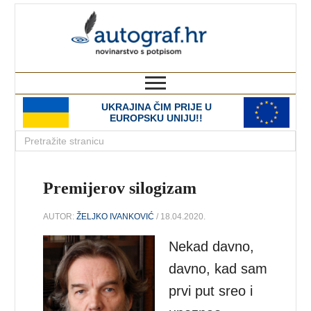
autograf.hr
novinarstvo s potpisom
UKRAJINA ČIM PRIJE U
EUROPSKU UNIJU!!
Premijerov silogizam
AUTOR:
ŽELJKO IVANKOVIĆ
/ 18.04.2020.
Nekad davno,
davno, kad sam
prvi put sreo i