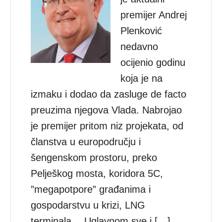
premijer Andrej
Plenković
nedavno
ocijenio godinu
koja je na
izmaku i dodao da zasluge de facto
preuzima njegova Vlada. Nabrojao
je premijer pritom niz projekata, od
članstva u europodručju i
šengenskom prostoru, preko
Pelješkog mosta, koridora 5C,
”megapotpore” građanima i
gospodarstvu u krizi, LNG
terminala… Uglavnom sve i […]