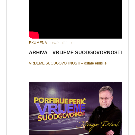
EKUMENA – ostale tribine
ARHIVA – VRIJEME SUODGOVORNOSTI
VRIJEME SUODGOVORNOSTI – ostale emisije