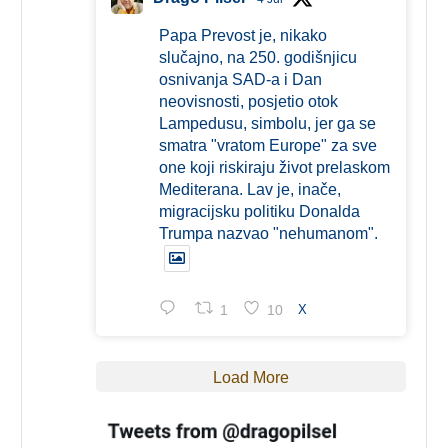
Papa Prevost je, nikako
slučajno, na 250. godišnjicu
osnivanja SAD-a i Dan
neovisnosti, posjetio otok
Lampedusu, simbolu, jer ga se
smatra "vratom Europe" za sve
one koji riskiraju život prelaskom
Mediterana. Lav je, inače,
migracijsku politiku Donalda
Trumpa nazvao "nehumanom".
1
10
X
Load More