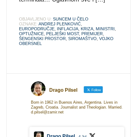
OBJAVLJENO U:
SUNCEM U ČELO
OZNAKE:
ANDREJ PLENKOVIĆ
,
EUROPODRUČJE
,
INFLACIJA
,
KRIZA
,
MINISTRI
,
OPTUŽNICE
,
PELJEŠKI MOST
,
PREMIJER
,
ŠENGENSKI PROSTOR
,
SIROMAŠTVO
,
VOJKO
OBERSNEL
Drago Pilsel
Follow
Born in 1962 in Buenos Aires, Argentina. Lives in
Zagreb, Croatia. Journalist and Theologian. Married.
d.pilsel@zamir.net
Drago Pilsel
4 Jul