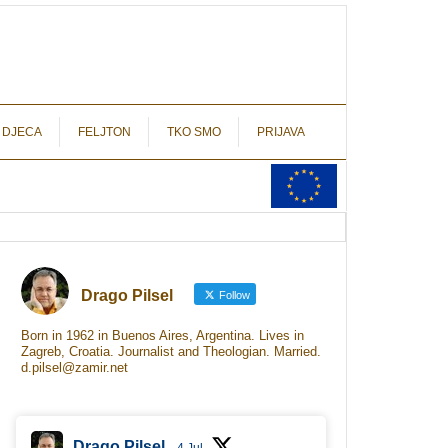
autograf.hr
novinarstvo s potpisom
 DJECA
FELJTON
TKO SMO
PRIJAVA
Drago Pilsel
Follow
Born in 1962 in Buenos Aires, Argentina. Lives in
Zagreb, Croatia. Journalist and Theologian. Married.
d.pilsel@zamir.net
Drago Pilsel