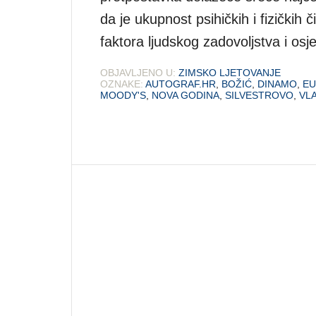
da je ukupnost psihičkih i fizičkih č
faktora ljudskog zadovoljstva i osj
OBJAVLJENO U:
ZIMSKO LJETOVANJE
OZNAKE:
AUTOGRAF.HR
,
BOŽIĆ
,
DINAMO
,
EU
MOODY'S
,
NOVA GODINA
,
SILVESTROVO
,
VL