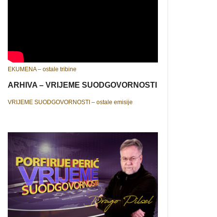
EKUMENA – ostale tribine
ARHIVA – VRIJEME SUODGOVORNOSTI
VRIJEME SUODGOVORNOSTI – ostale emisije