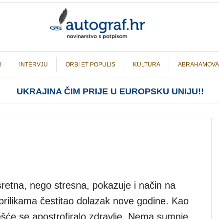
I
INTERVJU
ORBI ET POPULIS
KULTURA
ABRAHAMOVA
UKRAJINA ČIM PRIJE U EUROPSKU UNIJU!!
retna, nego stresna, pokazuje i način na
m prilikama čestitao dolazak nove godine. Kao
šće se apostrofiralo zdravlje. Nema sumnje