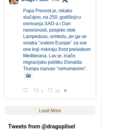
4 Jul
Papa Prevost je, nikako
slučajno, na 250. godišnjicu
osnivanja SAD-a i Dan
neovisnosti, posjetio otok
Lampedusu, simbolu, jer ga se
smatra "vratom Europe" za sve
one koji riskiraju život prelaskom
Mediterana. Lav je, inače,
migracijsku politiku Donalda
Trumpa nazvao "nehumanom".
1
10
X
Load More