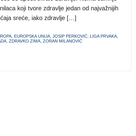
inilaca koji tvore zdravlje jedan od najvažnijih
ećaja sreće, iako zdravlje […]
ROPA
,
EUROPSKA UNIJA
,
JOSIP PERKOVIĆ
,
LIGA PRVAKA
,
ADA
,
ZDRAVKO ZIMA
,
ZORAN MILANOVIĆ