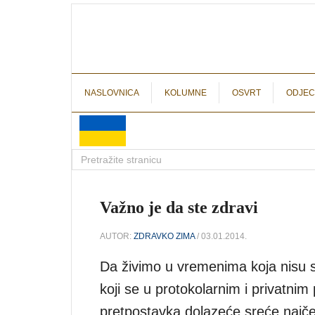
NASLOVNICA
KOLUMNE
OSVRT
ODJEC
Važno je da ste zdravi
AUTOR:
ZDRAVKO ZIMA
/ 03.01.2014.
Da živimo u vremenima koja nisu s
koji se u protokolarnim i privatni
pretpostavka dolazeće sreće najče