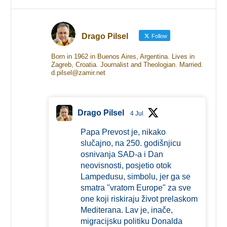
Drago Pilsel
Follow
Born in 1962 in Buenos Aires, Argentina. Lives in
Zagreb, Croatia. Journalist and Theologian. Married.
d.pilsel@zamir.net
Drago Pilsel
4 Jul
Papa Prevost je, nikako
slučajno, na 250. godišnjicu
osnivanja SAD-a i Dan
neovisnosti, posjetio otok
Lampedusu, simbolu, jer ga se
smatra "vratom Europe" za sve
one koji riskiraju život prelaskom
Mediterana. Lav je, inače,
migracijsku politiku Donalda