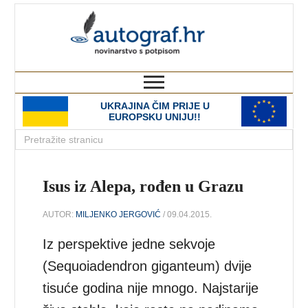
autograf.hr
novinarstvo s potpisom
UKRAJINA ČIM PRIJE U
EUROPSKU UNIJU!!
Isus iz Alepa, rođen u Grazu
AUTOR:
MILJENKO JERGOVIĆ
/ 09.04.2015.
Iz perspektive jedne sekvoje
(Sequoiadendron giganteum) dvije
tisuće godina nije mnogo. Najstarije