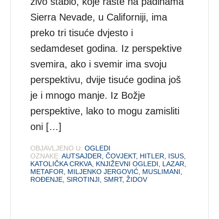
živo stablo, koje raste na padinama
Sierra Nevade, u Californiji, ima
preko tri tisuće dvjesto i
sedamdeset godina. Iz perspektive
svemira, ako i svemir ima svoju
perspektivu, dvije tisuće godina još
je i mnogo manje. Iz Božje
perspektive, lako to mogu zamisliti
oni […]
OBJAVLJENO U:
OGLEDI
OZNAKE:
AUTSAJDER
,
ČOVJEKT
,
HITLER
,
ISUS
,
KATOLIČKA CRKVA
,
KNJIŽEVNI OGLEDI
,
LAZAR
,
METAFOR
,
MILJENKO JERGOVIĆ
,
MUSLIMANI
,
ROĐENJE
,
SIROTINJI
,
SMRT
,
ŽIDOV