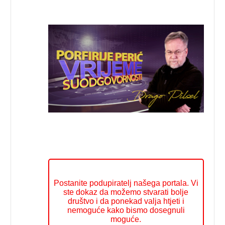
Postanite podupiratelj našega portala. Vi
ste dokaz da možemo stvarati bolje
društvo i da ponekad valja htjeti i
nemoguće kako bismo dosegnuli
moguće.