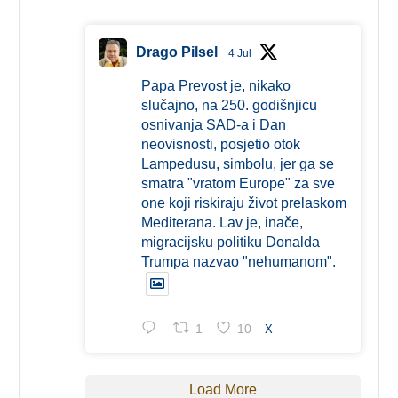
Drago Pilsel
4 Jul
Papa Prevost je, nikako
slučajno, na 250. godišnjicu
osnivanja SAD-a i Dan
neovisnosti, posjetio otok
Lampedusu, simbolu, jer ga se
smatra "vratom Europe" za sve
one koji riskiraju život prelaskom
Mediterana. Lav je, inače,
migracijsku politiku Donalda
Trumpa nazvao "nehumanom".
1
10
X
Load More