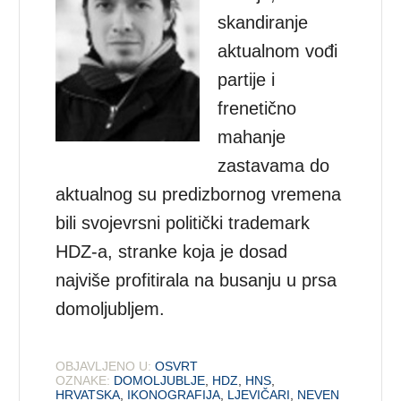
skandiranje
aktualnom vođi
partije i
frenetično
mahanje
zastavama do
aktualnog su predizbornog vremena
bili svojevrsni politički trademark
HDZ-a, stranke koja je dosad
najviše profitirala na busanju u prsa
domoljubljem.
OBJAVLJENO U:
OSVRT
OZNAKE:
DOMOLJUBLJE
,
HDZ
,
HNS
,
HRVATSKA
,
IKONOGRAFIJA
,
LJEVIČARI
,
NEVEN