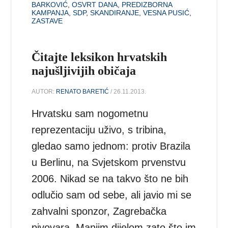
BARKOVIĆ
,
OSVRT DANA
,
PREDIZBORNA
KAMPANJA
,
SDP
,
SKANDIRANJE
,
VESNA PUSIĆ
,
ZASTAVE
Čitajte leksikon hrvatskih
najušljivijih običaja
AUTOR:
RENATO BARETIĆ
/ 26.11.2013.
Hrvatsku sam nogometnu
reprezentaciju uživo, s tribina,
gledao samo jednom: protiv Brazila
u Berlinu, na Svjetskom prvenstvu
2006. Nikad se na takvo što ne bih
odlučio sam od sebe, ali javio mi se
zahvalni sponzor, Zagrebačka
pivovara. Manjim dijelom zato što im