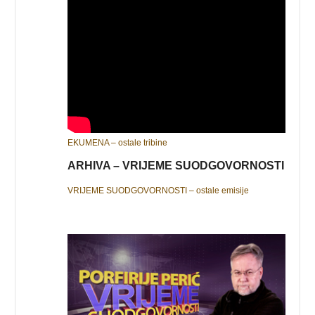
EKUMENA – ostale tribine
ARHIVA – VRIJEME SUODGOVORNOSTI
VRIJEME SUODGOVORNOSTI – ostale emisije