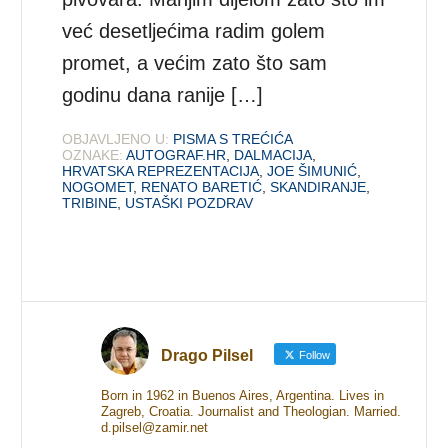
već desetljećima radim golem
promet, a većim zato što sam
godinu dana ranije […]
OBJAVLJENO U:
PISMA S TREĆIĆA
OZNAKE:
AUTOGRAF.HR
,
DALMACIJA
,
HRVATSKA REPREZENTACIJA
,
JOE ŠIMUNIĆ
,
NOGOMET
,
RENATO BARETIĆ
,
SKANDIRANJE
,
TRIBINE
,
USTAŠKI POZDRAV
Drago Pilsel
Follow
Born in 1962 in Buenos Aires, Argentina. Lives in
Zagreb, Croatia. Journalist and Theologian. Married.
d.pilsel@zamir.net