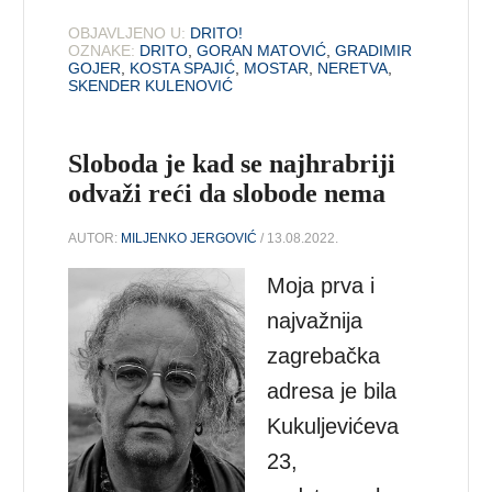
OBJAVLJENO U:
DRITO!
OZNAKE:
DRITO
,
GORAN MATOVIĆ
,
GRADIMIR
GOJER
,
KOSTA SPAJIĆ
,
MOSTAR
,
NERETVA
,
SKENDER KULENOVIĆ
Sloboda je kad se najhrabriji
odvaži reći da slobode nema
AUTOR:
MILJENKO JERGOVIĆ
/ 13.08.2022.
Moja prva i
najvažnija
zagrebačka
adresa je bila
Kukuljevićeva
23,