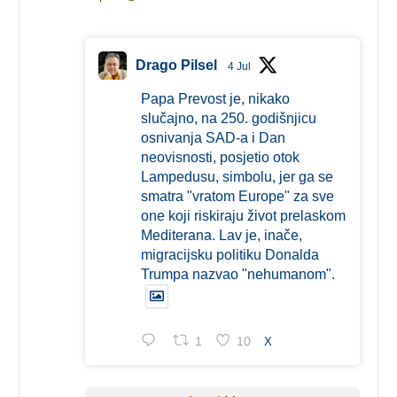
Drago Pilsel
4 Jul
Papa Prevost je, nikako
slučajno, na 250. godišnjicu
osnivanja SAD-a i Dan
neovisnosti, posjetio otok
Lampedusu, simbolu, jer ga se
smatra "vratom Europe" za sve
one koji riskiraju život prelaskom
Mediterana. Lav je, inače,
migracijsku politiku Donalda
Trumpa nazvao "nehumanom".
1
10
X