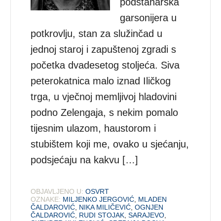
podstanarska
garsonijera u
potkrovlju, stan za služinčad u
jednoj staroj i zapuštenoj zgradi s
početka dvadesetog stoljeća. Siva
peterokatnica malo iznad Iličkog
trga, u vječnoj memljivoj hladovini
podno Zelengaja, s nekim pomalo
tijesnim ulazom, haustorom i
stubištem koji me, ovako u sjećanju,
podsjećaju na kakvu […]
OBJAVLJENO U:
OSVRT
OZNAKE:
MILJENKO JERGOVIĆ
,
MLADEN
ČALDAROVIĆ
,
NIKA MILIČEVIĆ
,
OGNJEN
ČALDAROVIĆ
,
RUDI STOJAK
,
SARAJEVO
,