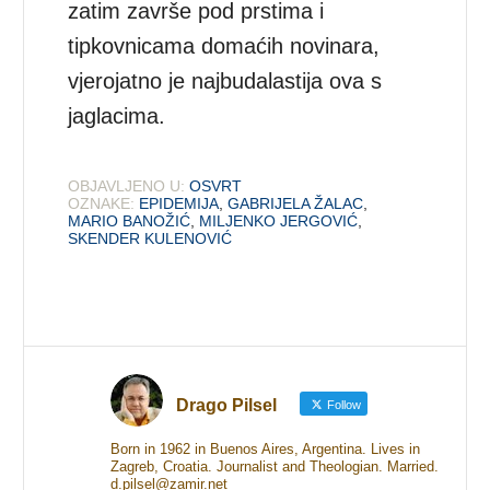
zatim završe pod prstima i
tipkovnicama domaćih novinara,
vjerojatno je najbudalastija ova s
jaglacima.
OBJAVLJENO U:
OSVRT
OZNAKE:
EPIDEMIJA
,
GABRIJELA ŽALAC
,
MARIO BANOŽIĆ
,
MILJENKO JERGOVIĆ
,
SKENDER KULENOVIĆ
Drago Pilsel
Follow
Born in 1962 in Buenos Aires, Argentina. Lives in
Zagreb, Croatia. Journalist and Theologian. Married.
d.pilsel@zamir.net