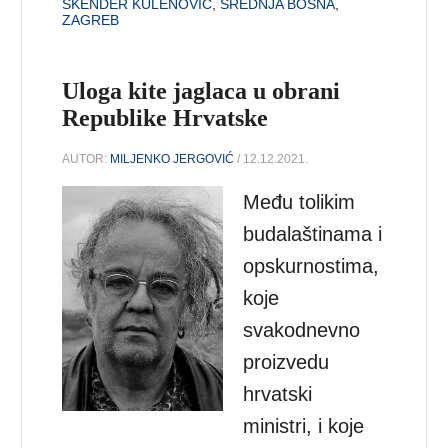
SKENDER KULENOVIĆ
,
SREDNJA BOSNA
,
ZAGREB
Uloga kite jaglaca u obrani
Republike Hrvatske
AUTOR:
MILJENKO JERGOVIĆ
/ 12.12.2021.
Među tolikim
budalaštinama i
opskurnostima,
koje
svakodnevno
proizvedu
hrvatski
ministri, i koje