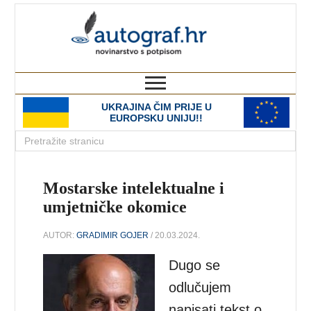
autograf.hr
novinarstvo s potpisom
UKRAJINA ČIM PRIJE U
EUROPSKU UNIJU!!
Mostarske intelektualne i
umjetničke okomice
AUTOR:
GRADIMIR GOJER
/ 20.03.2024.
Dugo se
odlučujem
napisati tekst o