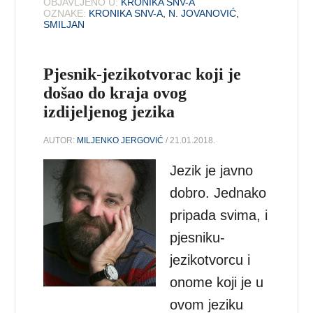
OBJAVLJENO U:
KRONIKA SNV-A
OZNAKE:
KRONIKA SNV-A
,
N. JOVANOVIĆ
,
SMILJAN
Pjesnik-jezikotvorac koji je
došao do kraja ovog
izdijeljenog jezika
AUTOR:
MILJENKO JERGOVIĆ
/ 21.01.2018.
Jezik je javno
dobro. Jednako
pripada svima, i
pjesniku-
jezikotvorcu i
onome koji je u
ovom jeziku