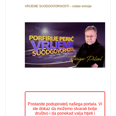
VRIJEME SUODGOVORNOSTI – ostale emisije
Postanite podupiratelj našega portala. Vi
ste dokaz da možemo stvarati bolje
društvo i da ponekad valja htjeti i