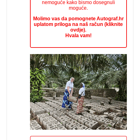
nemoguće kako bismo dosegnuli
moguće.
Molimo vas da pomognete Autograf.hr
uplatom priloga na naš račun (kliknite
ovdje).
Hvala vam!