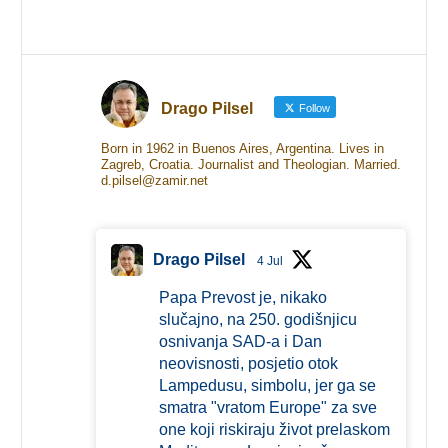
Drago Pilsel
Follow
Born in 1962 in Buenos Aires, Argentina. Lives in
Zagreb, Croatia. Journalist and Theologian. Married.
d.pilsel@zamir.net
Drago Pilsel
4 Jul
Papa Prevost je, nikako
slučajno, na 250. godišnjicu
osnivanja SAD-a i Dan
neovisnosti, posjetio otok
Lampedusu, simbolu, jer ga se
smatra "vratom Europe" za sve
one koji riskiraju život prelaskom