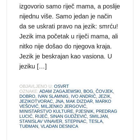
izgovorio samo riječ mama, a poslije
nijednu više. Samo jedan je način
da se uskrati pravo na jezik: smrću!
Jezik ima početak u riječi mama, ali
nitko nije došao do njegova kraja.
Jezik je beskrajan kao vasiona. U
jeziku […]
OBJAVLJENO U:
OSVRT
OZNAKE:
ADAM ZAGAJEWSKI
,
BOG
,
ČOVJEK
,
DOBRO
,
IVAN SLAMNIG
,
IVO ANDRIĆ
,
JEZIK
,
JEZIKOTVORAC
,
JNA
,
MAK DIZDAR
,
MARKO
VEŠOVIĆ
,
MILJENKO JERGOVIĆ
,
MINISTARSTVO KULTURE
,
PJESNIK
,
PREDRAG
LUCIĆ
,
RIJEČ
,
SINAN GUDŽEVIĆ
,
SMILJAN
,
STANISLAV VINAVER
,
STEPINAC
,
TESLA
,
TUĐMAN
,
VLADAN DESNICA