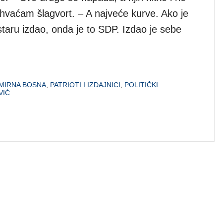
ihvaćam šlagvort. – A najveće kurve. Ako je
staru izdao, onda je to SDP. Izdao je sebe
MIRNA BOSNA
,
PATRIOTI I IZDAJNICI
,
POLITIČKI
VIĆ