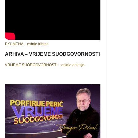
EKUMENA – ostale tribine
ARHIVA – VRIJEME SUODGOVORNOSTI
VRIJEME SUODGOVORNOSTI – ostale emisije