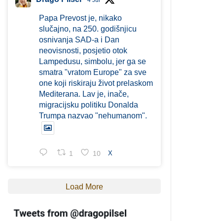
4 Jul
Papa Prevost je, nikako
slučajno, na 250. godišnjicu
osnivanja SAD-a i Dan
neovisnosti, posjetio otok
Lampedusu, simbolu, jer ga se
smatra "vratom Europe" za sve
one koji riskiraju život prelaskom
Mediterana. Lav je, inače,
migracijsku politiku Donalda
Trumpa nazvao "nehumanom".
1
10
X
Load More