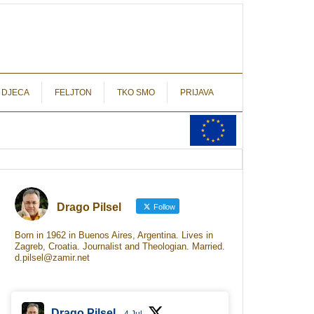
autograf.hr
novinarstvo s potpisom
 DJECA
FELJTON
TKO SMO
PRIJAVA
Drago Pilsel
Follow
Born in 1962 in Buenos Aires, Argentina. Lives in
Zagreb, Croatia. Journalist and Theologian. Married.
d.pilsel@zamir.net
Drago Pilsel