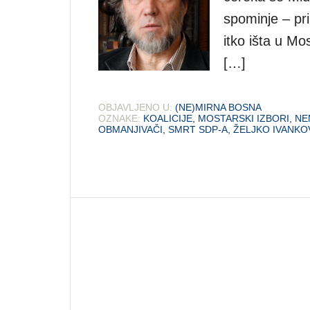
spominje – pr
itko išta u Mo
[…]
OBJAVLJENO U:
(NE)MIRNA BOSNA
OZNAKE:
KOALICIJE
,
MOSTARSKI IZBORI
,
NE
OBMANJIVAČI
,
SMRT SDP-A
,
ŽELJKO IVANKO