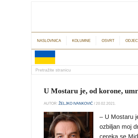
NASLOVNICA
KOLUMNE
OSVRT
ODJEC
U Mostaru je, od korone, um
AUTOR:
ŽELJKO IVANKOVIĆ
/ 20.02.2021.
– U Mostaru je
ozbiljan moj 
cereka se Mido