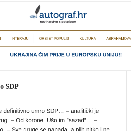
I
INTERVJU
ORBI ET POPULIS
KULTURA
ABRAHAMOVA
UKRAJINA ČIM PRIJE U EUROPSKU UNIJU!!
ro SDP
 definitivno umro SDP… – analitički je
drug. – Od korone. Ušo im ”sazad”… –
. – Sve druge se napada, a njih nitko i ne