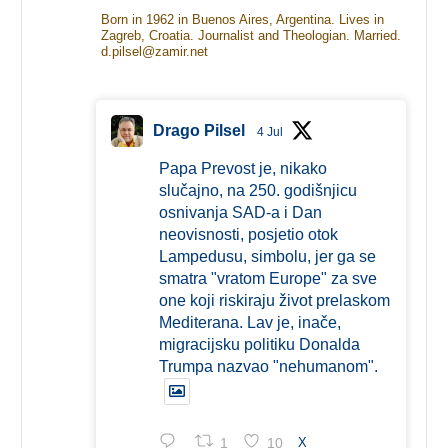
Born in 1962 in Buenos Aires, Argentina. Lives in
Zagreb, Croatia. Journalist and Theologian. Married.
d.pilsel@zamir.net
Drago Pilsel
4 Jul
Papa Prevost je, nikako
slučajno, na 250. godišnjicu
osnivanja SAD-a i Dan
neovisnosti, posjetio otok
Lampedusu, simbolu, jer ga se
smatra "vratom Europe" za sve
one koji riskiraju život prelaskom
Mediterana. Lav je, inače,
migracijsku politiku Donalda
Trumpa nazvao "nehumanom".
1
10
X