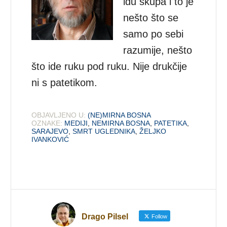
idu skupa i to je
nešto što se
samo po sebi
razumije, nešto
što ide ruku pod ruku. Nije drukčije
ni s patetikom.
OBJAVLJENO U:
(NE)MIRNA BOSNA
OZNAKE:
MEDIJI
,
NEMIRNA BOSNA
,
PATETIKA
,
SARAJEVO
,
SMRT UGLEDNIKA
,
ŽELJKO
IVANKOVIĆ
Drago Pilsel
Follow