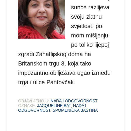
sunce razlijeva
svoju zlatnu
svjetlost, po
mom mišljenju,
po toliko lijepoj
zgradi Zanatlijskog doma na
Britanskom trgu 3, koja tako
impozantno obilježava ugao između
trga i ulice Pantovčak.
OBJAVLJENO U:
NADA I ODGOVORNOST
OZNAKE:
JACQUELINE BAT
,
NADA I
ODGOVORNOST
,
SPOMENIČKA BAŠTINA