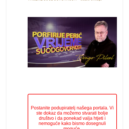
Postanite podupiratelj našega portala. Vi
ste dokaz da možemo stvarati bolje
društvo i da ponekad valja htjeti i
nemoguće kako bismo dosegnuli
moguće.