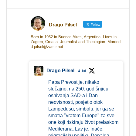
Drago Pilsel
Follow
Born in 1962 in Buenos Aires, Argentina. Lives in
Zagreb, Croatia. Journalist and Theologian. Married.
d.pilsel@zamir.net
Drago Pilsel
4 Jul
Papa Prevost je, nikako
slučajno, na 250. godišnjicu
osnivanja SAD-a i Dan
neovisnosti, posjetio otok
Lampedusu, simbolu, jer ga se
smatra "vratom Europe" za sve
one koji riskiraju život prelaskom
Mediterana. Lav je, inače,
migracijsku politiku Donalda