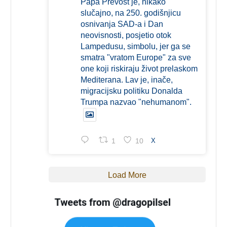
Papa Prevost je, nikako
slučajno, na 250. godišnjicu
osnivanja SAD-a i Dan
neovisnosti, posjetio otok
Lampedusu, simbolu, jer ga se
smatra "vratom Europe" za sve
one koji riskiraju život prelaskom
Mediterana. Lav je, inače,
migracijsku politiku Donalda
Trumpa nazvao "nehumanom".
1
10
X
Load More