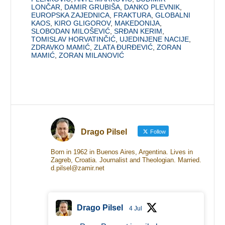
LONČAR
,
DAMIR GRUBIŠA
,
DANKO PLEVNIK
,
EUROPSKA ZAJEDNICA
,
FRAKTURA
,
GLOBALNI
KAOS
,
KIRO GLIGOROV
,
MAKEDONIJA
,
SLOBODAN MILOŠEVIĆ
,
SRĐAN KERIM
,
TOMISLAV HORVATINČIĆ
,
UJEDINJENE NACIJE
,
ZDRAVKO MAMIĆ
,
ZLATA ĐURĐEVIĆ
,
ZORAN
MAMIĆ
,
ZORAN MILANOVIĆ
Drago Pilsel
Follow
Born in 1962 in Buenos Aires, Argentina. Lives in
Zagreb, Croatia. Journalist and Theologian. Married.
d.pilsel@zamir.net
Drago Pilsel
4 Jul