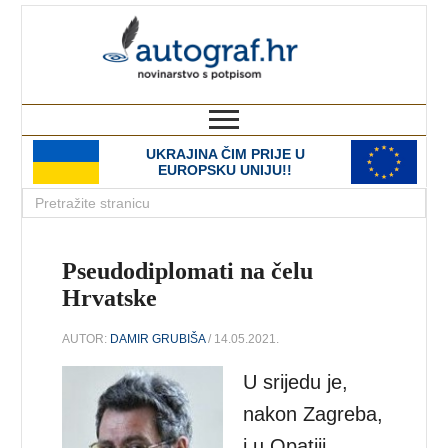
autograf.hr
novinarstvo s potpisom
UKRAJINA ČIM PRIJE U
EUROPSKU UNIJU!!
Pseudodiplomati na čelu
Hrvatske
AUTOR:
DAMIR GRUBIŠA
/ 14.05.2021.
U srijedu je,
nakon Zagreba,
i u Opatiji