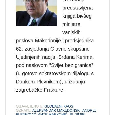
predstavljena
knjiga bivšeg
ministra
vanjskih
poslova Makedonije i predsjednika
62. zasjedanja Glavne skupštine
Ujedinjenih nacija, Srđana Kerima,
pod naslovom ”Svijet bez granica”
(u gotovo sokratovskom dijalogu s
Dankom Plevnikom), u izdanju
zagrebačke Frakture.
OBJAVLJENO U:
GLOBALNI KAOS
OZNAKE:
ALEKSANDAR MAKEDONSKI
,
ANDREJ
PLENKOVIĆ
,
ANTE MARKOVIĆ
,
BUDIMIR