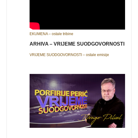
EKUMENA – ostale tribine
ARHIVA – VRIJEME SUODGOVORNOSTI
VRIJEME SUODGOVORNOSTI – ostale emisije