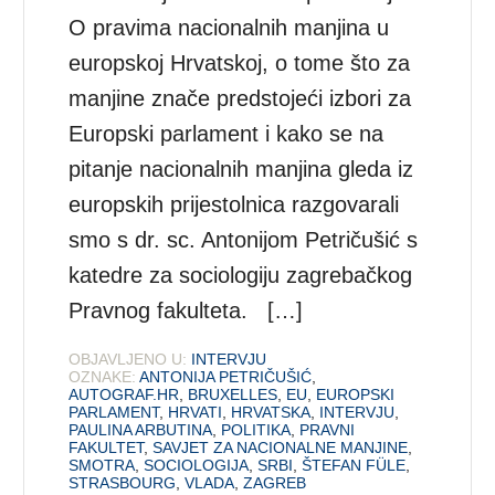
O pravima nacionalnih manjina u
europskoj Hrvatskoj, o tome što za
manjine znače predstojeći izbori za
Europski parlament i kako se na
pitanje nacionalnih manjina gleda iz
europskih prijestolnica razgovarali
smo s dr. sc. Antonijom Petričušić s
katedre za sociologiju zagrebačkog
Pravnog fakulteta. […]
OBJAVLJENO U:
INTERVJU
OZNAKE:
ANTONIJA PETRIČUŠIĆ
,
AUTOGRAF.HR
,
BRUXELLES
,
EU
,
EUROPSKI
PARLAMENT
,
HRVATI
,
HRVATSKA
,
INTERVJU
,
PAULINA ARBUTINA
,
POLITIKA
,
PRAVNI
FAKULTET
,
SAVJET ZA NACIONALNE MANJINE
,
SMOTRA
,
SOCIOLOGIJA
,
SRBI
,
ŠTEFAN FÜLE
,
STRASBOURG
,
VLADA
,
ZAGREB