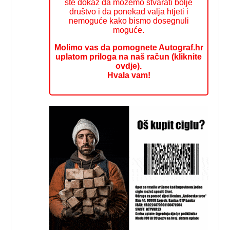
ste dokaz da možemo stvarati bolje
društvo i da ponekad valja htjeti i
nemoguće kako bismo dosegnuli
moguće.
Molimo vas da pomognete Autograf.hr
uplatom priloga na naš račun (kliknite
ovdje).
Hvala vam!