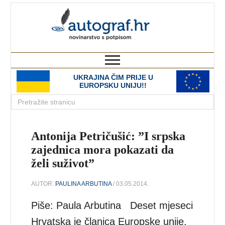
autograf.hr
novinarstvo s potpisom
UKRAJINA ČIM PRIJE U
EUROPSKU UNIJU!!
Antonija Petričušić: ”I srpska
zajednica mora pokazati da
želi suživot”
AUTOR:
PAULINA ARBUTINA
/ 03.05.2014.
Piše: Paula Arbutina Deset mjeseci
Hrvatska je članica Europske unije.