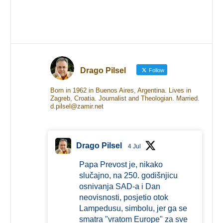
Drago Pilsel
Follow
Born in 1962 in Buenos Aires, Argentina. Lives in
Zagreb, Croatia. Journalist and Theologian. Married.
d.pilsel@zamir.net
Drago Pilsel
4 Jul
Papa Prevost je, nikako
slučajno, na 250. godišnjicu
osnivanja SAD-a i Dan
neovisnosti, posjetio otok
Lampedusu, simbolu, jer ga se
smatra "vratom Europe" za sve