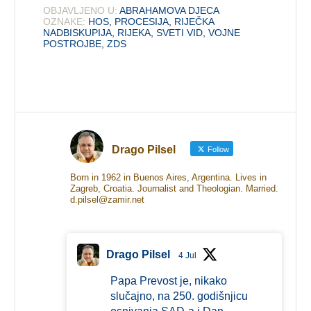
OBJAVLJENO U:
ABRAHAMOVA DJECA
OZNAKE:
HOS
,
PROCESIJA
,
RIJEČKA
NADBISKUPIJA
,
RIJEKA
,
SVETI VID
,
VOJNE
POSTROJBE
,
ZDS
Drago Pilsel
Follow
Born in 1962 in Buenos Aires, Argentina. Lives in
Zagreb, Croatia. Journalist and Theologian. Married.
d.pilsel@zamir.net
Drago Pilsel
4 Jul
Papa Prevost je, nikako
slučajno, na 250. godišnjicu