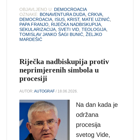
OBJAVLJENO U:
DEMOCROACIA
OZNAKE:
BONAVENTURA DUDA
,
CRKVA
,
DEMOCROACIA
,
ISUS
,
KRIST
,
MATE UZINIĆ
,
PAPA FRANJO
,
RIJEČKA NADBISKUPIJA
,
SEKULARIZACIJA
,
SVETI VID
,
TEOLOGIJA
,
TOMISLAV JANKO ŠAGI BUNIĆ
,
ŽELJKO
MARDEŠIĆ
Riječka nadbiskupija protiv
neprimjerenih simbola u
procesiji
AUTOR:
AUTOGRAF
/ 18.06.2026.
Na dan kada je
održana
procesija
svetog Vide,