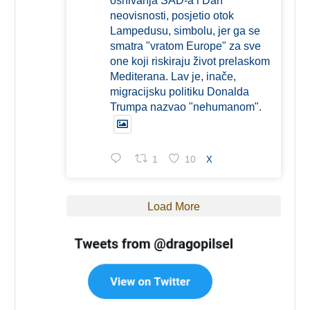
osnivanja SAD-a i Dan
neovisnosti, posjetio otok
Lampedusu, simbolu, jer ga se
smatra "vratom Europe" za sve
one koji riskiraju život prelaskom
Mediterana. Lav je, inače,
migracijsku politiku Donalda
Trumpa nazvao "nehumanom".
1
10
X
Load More