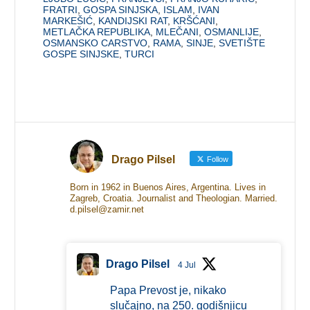
FRATRI
,
GOSPA SINJSKA
,
ISLAM
,
IVAN
MARKEŠIĆ
,
KANDIJSKI RAT
,
KRŠĆANI
,
METLAČKA REPUBLIKA
,
MLEČANI
,
OSMANLIJE
,
OSMANSKO CARSTVO
,
RAMA
,
SINJE
,
SVETIŠTE
GOSPE SINJSKE
,
TURCI
Drago Pilsel
Follow
Born in 1962 in Buenos Aires, Argentina. Lives in
Zagreb, Croatia. Journalist and Theologian. Married.
d.pilsel@zamir.net
Drago Pilsel
4 Jul
Papa Prevost je, nikako
slučajno, na 250. godišnjicu