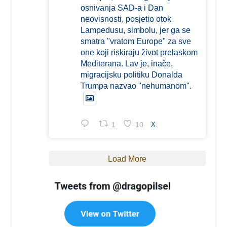
osnivanja SAD-a i Dan
neovisnosti, posjetio otok
Lampedusu, simbolu, jer ga se
smatra "vratom Europe" za sve
one koji riskiraju život prelaskom
Mediterana. Lav je, inače,
migracijsku politiku Donalda
Trumpa nazvao "nehumanom".
1
10
X
Load More