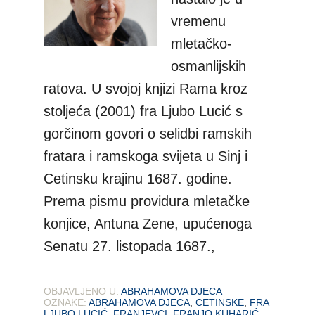
vremenu
mletačko-
osmanlijskih
ratova. U svojoj knjizi Rama kroz
stoljeća (2001) fra Ljubo Lucić s
gorčinom govori o selidbi ramskih
fratara i ramskoga svijeta u Sinj i
Cetinsku krajinu 1687. godine.
Prema pismu providura mletačke
konjice, Antuna Zene, upućenoga
Senatu 27. listopada 1687.,
OBJAVLJENO U:
ABRAHAMOVA DJECA
OZNAKE:
ABRAHAMOVA DJECA
,
CETINSKE
,
FRA
LJUBO LUCIĆ
,
FRANJEVCI
,
FRANJO KUHARIĆ
,