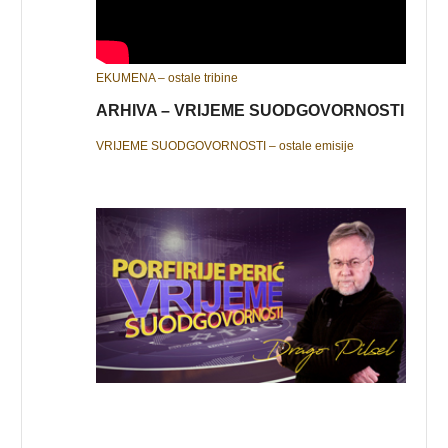
EKUMENA – ostale tribine
ARHIVA – VRIJEME SUODGOVORNOSTI
VRIJEME SUODGOVORNOSTI – ostale emisije