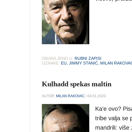
OBJAVLJENO U:
RUBNI ZAPISI
OZNAKE:
EU
,
JIMMY STANIĆ
,
MILAN RAKOVA
Kulhadd spekas maltin
AUTOR:
MILAN RAKOVAC
/ 04.01.2020.
Ka’e ovo? Pisa
tribe valja se p
mandrili: više 