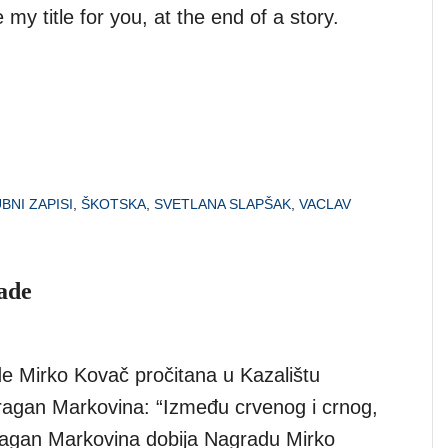
e my title for you, at the end of a story.
BNI ZAPISI
,
ŠKOTSKA
,
SVETLANA SLAPŠAK
,
VACLAV
ade
de Mirko Kovač pročitana u Kazalištu
ragan Markovina: “Između crvenog i crnog,
 Dragan Markovina dobija Nagradu Mirko