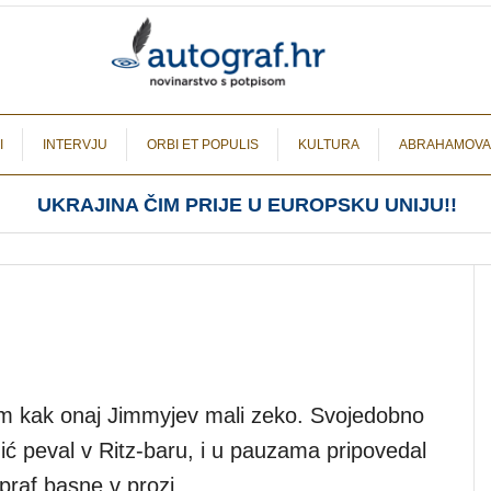
I
INTERVJU
ORBI ET POPULIS
KULTURA
ABRAHAMOVA
UKRAJINA ČIM PRIJE U EUROPSKU UNIJU!!
m kak onaj Jimmyjev mali zeko. Svojedobno
ić peval v Ritz-baru, i u pauzama pripovedal
praf basne v prozi.