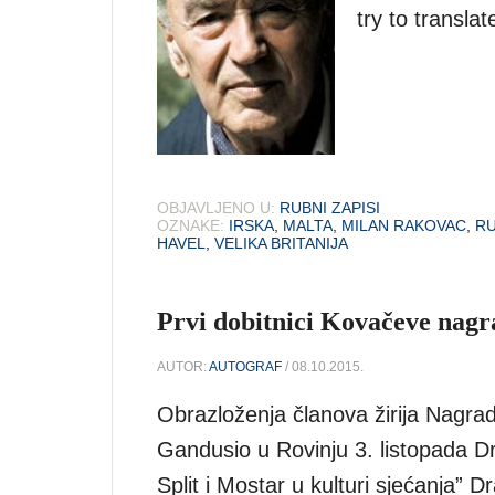
try to translat
OBJAVLJENO U:
RUBNI ZAPISI
OZNAKE:
IRSKA
,
MALTA
,
MILAN RAKOVAC
,
RU
HAVEL
,
VELIKA BRITANIJA
Prvi dobitnici Kovačeve nagr
AUTOR:
AUTOGRAF
/ 08.10.2015.
Obrazloženja članova žirija Nagra
Gandusio u Rovinju 3. listopada D
Split i Mostar u kulturi sjećanja”