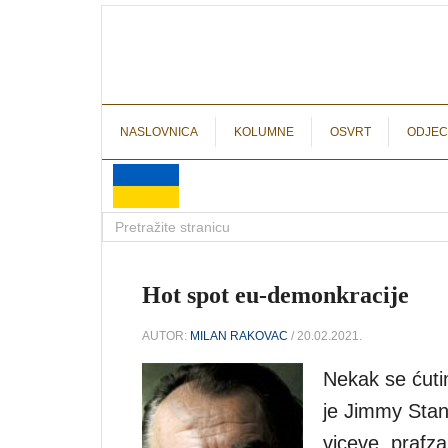
NASLOVNICA
KOLUMNE
OSVRT
ODJEC
Hot spot eu-demonkracije
AUTOR:
MILAN RAKOVAC
/ 20.02.2021.
Nekak se ćuti
je Jimmy Stan
viceve, prafza