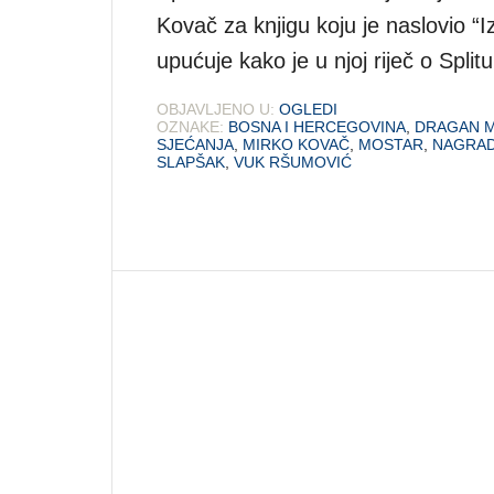
Kovač za knjigu koju je naslovio “
upućuje kako je u njoj riječ o Split
OBJAVLJENO U:
OGLEDI
OZNAKE:
BOSNA I HERCEGOVINA
,
DRAGAN 
SJEĆANJA
,
MIRKO KOVAČ
,
MOSTAR
,
NAGRA
SLAPŠAK
,
VUK RŠUMOVIĆ