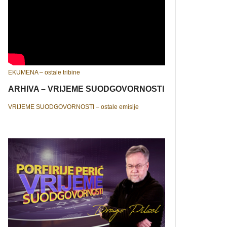
EKUMENA – ostale tribine
ARHIVA – VRIJEME SUODGOVORNOSTI
VRIJEME SUODGOVORNOSTI – ostale emisije