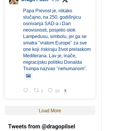
4 Jul
Papa Prevost je, nikako
slučajno, na 250. godišnjicu
osnivanja SAD-a i Dan
neovisnosti, posjetio otok
Lampedusu, simbolu, jer ga se
smatra "vratom Europe" za sve
one koji riskiraju život prelaskom
Mediterana. Lav je, inače,
migracijsku politiku Donalda
Trumpa nazvao "nehumanom".
1
10
X
Load More