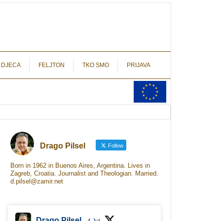
autograf.hr
novinarstvo s potpisom
 DJECA
FELJTON
TKO SMO
PRIJAVA
Drago Pilsel
Follow
Born in 1962 in Buenos Aires, Argentina. Lives in
Zagreb, Croatia. Journalist and Theologian. Married.
d.pilsel@zamir.net
Drago Pilsel