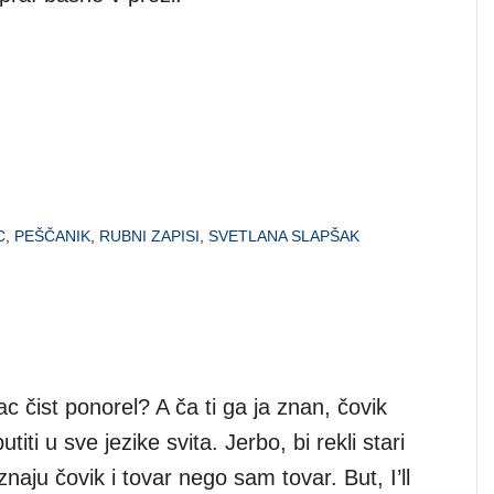
C
,
PEŠČANIK
,
RUBNI ZAPISI
,
SVETLANA SLAPŠAK
c čist ponorel? A ča ti ga ja znan, čovik
utiti u sve jezike svita. Jerbo, bi rekli stari
znaju čovik i tovar nego sam tovar. But, I’ll