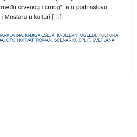
Između crvenog i crnog”, a u podnaslovu
u i Mostaru u kulturi […]
MARKOVINA
,
KNJIGA ESEJA
,
KNJIŽEVNI OGLEDI
,
KULTURA
DA
,
OTO HORVAT
,
ROMAN
,
SCENARIO
,
SPLIT
,
SVETLANA