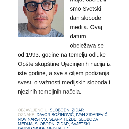
smo Svetski
dan slobode
medija. Ovaj
datum
obeležava se
od 1993. godine na temelju odluke
Opšte skupštine Ujedinjenih nacija iz
iste godine, a sve s ciljem podizanja
svesti o važnosti medijskih sloboda i
njezinih temeljnih načela.
OBJAVLJENO U:
SLOBODNI ZIDAR
OZNAKE:
DAVOR BOŽINOVIĆ
,
IVAN ZIDAREVIĆ
,
NOVINARSTVO
,
SLAPP TUŽBE
,
SLOBODA
MEDIJA
,
SLOBODNI ZIDAR
,
SVJETSKI
DANSLOBODE MEDIJA
,
UN