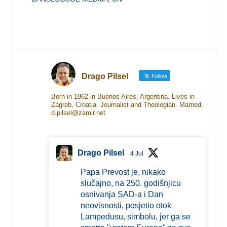
Drago Pilsel
Follow
Born in 1962 in Buenos Aires, Argentina. Lives in
Zagreb, Croatia. Journalist and Theologian. Married.
d.pilsel@zamir.net
Drago Pilsel
4 Jul
Papa Prevost je, nikako
slučajno, na 250. godišnjicu
osnivanja SAD-a i Dan
neovisnosti, posjetio otok
Lampedusu, simbolu, jer ga se