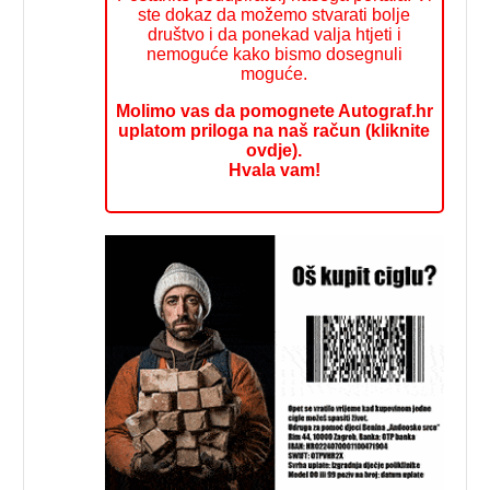
ste dokaz da možemo stvarati bolje
društvo i da ponekad valja htjeti i
nemoguće kako bismo dosegnuli
moguće.
Molimo vas da pomognete Autograf.hr
uplatom priloga na naš račun (kliknite
ovdje).
Hvala vam!