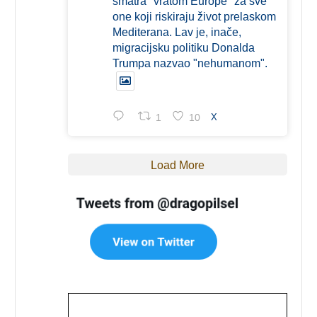
smatra "vratom Europe" za sve
one koji riskiraju život prelaskom
Mediterana. Lav je, inače,
migracijsku politiku Donalda
Trumpa nazvao "nehumanom".
1
10
X
Load More