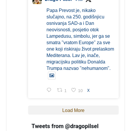
Papa Prevost je, nikako
slučajno, na 250. godišnjicu
osnivanja SAD-a i Dan
neovisnosti, posjetio otok
Lampedusu, simbolu, jer ga se
smatra "vratom Europe" za sve
one koji riskiraju život prelaskom
Mediterana. Lav je, inače,
migracijsku politiku Donalda
Trumpa nazvao "nehumanom".
1
10
X
Load More