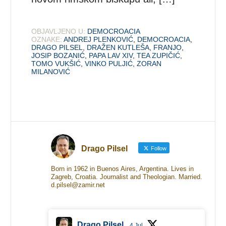
OBJAVLJENO U:
DEMOCROACIA
OZNAKE:
ANDREJ PLENKOVIĆ
,
DEMOCROACIA
,
DRAGO PILSEL
,
DRAŽEN KUTLEŠA
,
FRANJO
,
JOSIP BOZANIĆ
,
PAPA LAV XIV
,
TEA ZUPIČIĆ
,
TOMO VUKŠIĆ
,
VINKO PULJIĆ
,
ZORAN
MILANOVIĆ
Drago Pilsel
Follow
Born in 1962 in Buenos Aires, Argentina. Lives in
Zagreb, Croatia. Journalist and Theologian. Married.
d.pilsel@zamir.net
Drago Pilsel
4 Jul