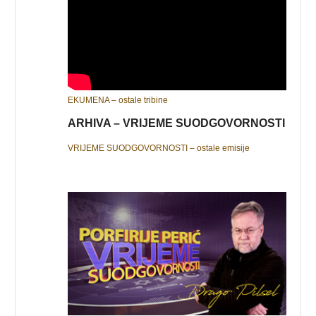
EKUMENA – ostale tribine
ARHIVA – VRIJEME SUODGOVORNOSTI
VRIJEME SUODGOVORNOSTI – ostale emisije