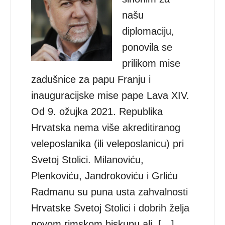
našu
diplomaciju,
ponovila se
prilikom mise
zadušnice za papu Franju i
inauguracijske mise pape Lava XIV.
Od 9. ožujka 2021. Republika
Hrvatska nema više akreditiranog
veleposlanika (ili veleposlanicu) pri
Svetoj Stolici. Milanoviću,
Plenkoviću, Jandrokoviću i Grliću
Radmanu su puna usta zahvalnosti
Hrvatske Svetoj Stolici i dobrih želja
novom rimskom biskupu ali, […]