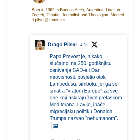
Born in 1962 in Buenos Aires, Argentina. Lives in
Zagreb, Croatia. Journalist and Theologian. Married.
d.pilsel@zamir.net
Drago Pilsel
4 Jul
Papa Prevost je, nikako
slučajno, na 250. godišnjicu
osnivanja SAD-a i Dan
neovisnosti, posjetio otok
Lampedusu, simbolu, jer ga se
smatra "vratom Europe" za sve
one koji riskiraju život prelaskom
Mediterana. Lav je, inače,
migracijsku politiku Donalda
Trumpa nazvao "nehumanom".