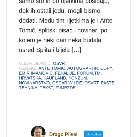
samo što ih po rijetkima posipaju,
dok ih ostali jedu, mogli bismo
dodati. Među tim rijetkima je i Ante
Tomić, splitski pisac i novinar, po
kojem je neki dan neka budala
usred Splita i bijela […]
OBJAVLJENO U:
OSVRT
OZNAKE:
ANTE TOMIĆ
,
AUTOGRAF.HR
,
COPY
,
EMIR IMAMOVIĆ
,
FEKALIJE
,
FORUM.TM
,
HRVATSKA
,
KAUFLAND
,
KONZUM
,
NOVINARSTVO
,
OSCAR WILDE
,
OSVRT
,
PASTE
,
TEHNIKA
,
TEKST
,
ZVIJEZDE
Drago Pilsel
Follow